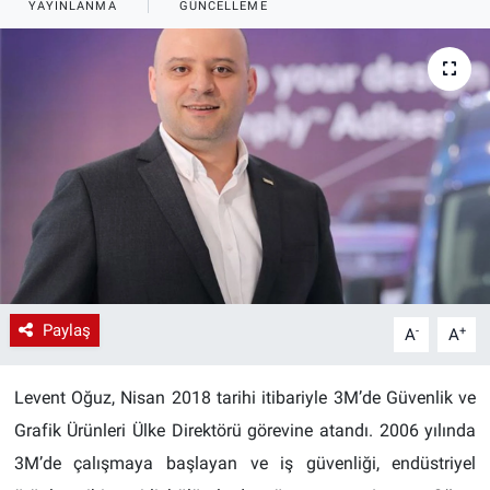
YAYINLANMA
GÜNCELLEME
EndüstriST
Enerjisini Üreten Fabrikalar
Endüstri 4.0 Uygulamaları
Ağır Sanayi Çözümleri
Paylaş
-
+
A
A
Levent Oğuz, Nisan 2018 tarihi itibariyle 3M’de Güvenlik ve
Grafik Ürünleri Ülke Direktörü görevine atandı. 2006 yılında
3M’de çalışmaya başlayan ve iş güvenliği, endüstriyel