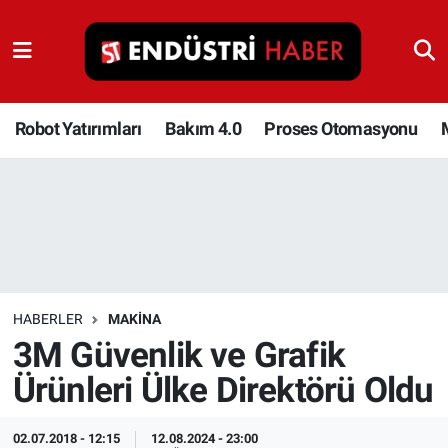
Robot Yatırımları
Bakım 4.0
Robot Yatırımları
Bakım 4.0
Proses Otomasyonu
Proses Otomasyonu
Makina
Otomasyon
HABERLER
MAKINA
Depolama Çözümleri
3M Güvenlik ve Grafik
Ürünleri Ülke Direktörü Oldu
İnşaat ve Malzeme
HaberOrtak
02.07.2018 - 12:15
12.08.2024 - 23:00