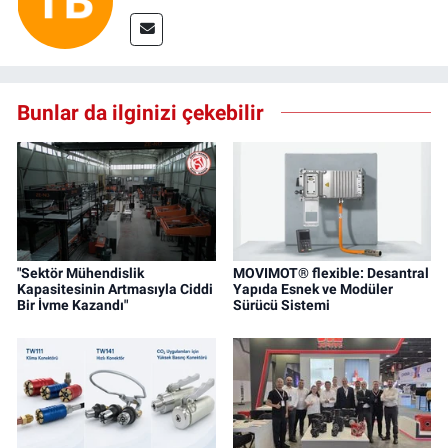
Bunlar da ilginizi çekebilir
"Sektör Mühendislik
MOVIMOT® flexible: Desantral
Kapasitesinin Artmasıyla Ciddi
Yapıda Esnek ve Modüler
Bir İvme Kazandı"
Sürücü Sistemi