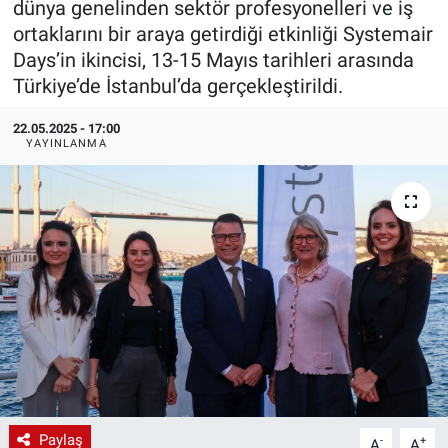
dünya genelinden sektör profesyonelleri ve iş
ortaklarını bir araya getirdiği etkinliği Systemair
EndüstriST
Days’in ikincisi, 13-15 Mayıs tarihleri arasında
Türkiye’de İstanbul’da gerçekleştirildi.
Enerjisini Üreten Fabrikalar
22.05.2025 - 17:00
Endüstri 4.0 Uygulamaları
YAYINLANMA
Ağır Sanayi Çözümleri
Paylaş
-
+
A
A