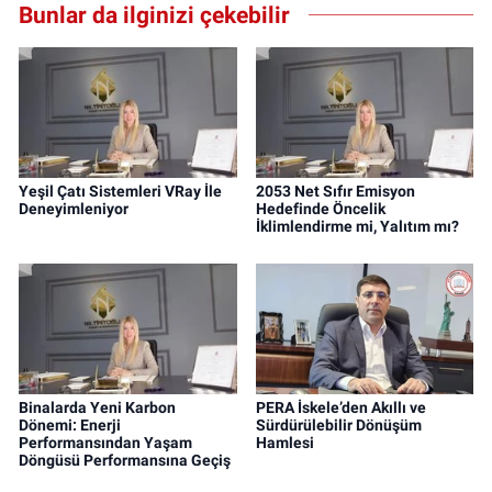
Bunlar da ilginizi çekebilir
Yeşil Çatı Sistemleri VRay İle
2053 Net Sıfır Emisyon
Deneyimleniyor
Hedefinde Öncelik
İklimlendirme mi, Yalıtım mı?
Binalarda Yeni Karbon
PERA İskele’den Akıllı ve
Dönemi: Enerji
Sürdürülebilir Dönüşüm
Performansından Yaşam
Hamlesi
Döngüsü Performansına Geçiş