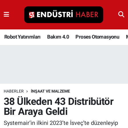
Robot Yatırımları
Bakım 4.0
Robot Yatırımları
Bakım 4.0
Proses Otomasyonu
Proses Otomasyonu
Makina
Otomasyon
HABERLER
İNŞAAT VE MALZEME
Depolama Çözümleri
38 Ülkeden 43 Distribütör
Bir Araya Geldi
İnşaat ve Malzeme
Systemair’in ilkini 2023’te İsveç’te düzenleyip
HaberOrtak