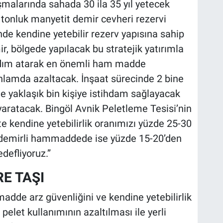
malarında sahada 30 ila 35 yıl yetecek
tonluk manyetit demir cevheri rezervi
nde kendine yetebilir rezerv yapısına sahip
, bölgede yapılacak bu stratejik yatırımla
adım atarak en önemli ham madde
anlamda azaltacak. İnşaat sürecinde 2 bine
 de yaklaşık bin kişiye istihdam sağlayacak
yaratacak. Bingöl Avnik Peletleme Tesisi’nin
 kendine yetebilirlik oranımızı yüzde 25-30
 demirli hammaddede ise yüzde 15-20’den
defliyoruz.”
E TAŞI
dde arz güvenliğini ve kendine yetebilirlik
l pelet kullanımının azaltılması ile yerli