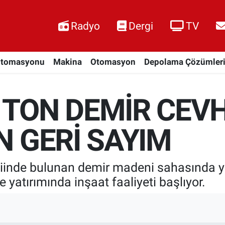
Radyo
Dergi
TV
Otomasyonu
Makina
Otomasyon
Depolama Çözümler
 TON DEMİR CEVH
N GERİ SAYIM
inde bulunan demir madeni sahasında ya
 yatırımında inşaat faaliyeti başlıyor.