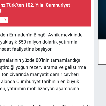
z Türk’ten 102. Yıla ‘Cumhuriyet
i
e
nden Ermaden'in Bingöl-Avnik mevkiinde
klaşık 550 milyon dolarlık yatırımla
şaat faaliyetine başlıyor.
ışmalarının yüzde 80’inin tamamlandığı
eştirdiği yoğun rezerv arama ve geliştirme
 ton civarında manyetit demir cevheri
u alanda Cumhuriyet tarihinin en büyük
en, yatırımın mobilizasyon aşamasına
.