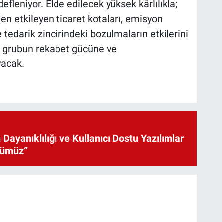
leniyor. Elde edilecek yüksek kârlılıkla;
den etkileyen ticaret kotaları, emisyon
e tedarik zincirindeki bozulmaların etkilerini
i, grubun rekabet gücüne ve
yacak.
 Dayanıklılığı ve Kullanıcı Dostu Yazılımlar
cümüz”