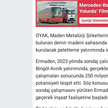
Mercedes-Ben
Yolunda’ Film
İçeriği Görüntül
OYAK, Maden Metalürji Şirketleri
bulunan demir madeni sahasında ya
kurulacak peletleme yatırımında in
Ermaden, 2023 yılında sondaj çal
Bingöl-Avnik yatırımında, gerçekl
çalışmaları sonucunda 250 milyon
potansiyeli tespit etti. Söz konus
sondaj çalışmasını yürüten Ermad
geçerek inşaat faaliyetine başladı