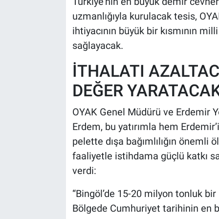
Türkiye’nin en büyük demir cevher
uzmanlığıyla kurulacak tesis, OYA
ihtiyacının büyük bir kısmının mill
sağlayacak.
İTHALATI AZALTAC
DEĞER YARATACA
OYAK Genel Müdürü ve Erdemir Y
Erdem, bu yatırımla hem Erdemir
pelette dışa bağımlılığın önemli 
faaliyetle istihdama güçlü katkı sa
verdi:
“Bingöl’de 15-20 milyon tonluk bir
Bölgede Cumhuriyet tarihinin en b