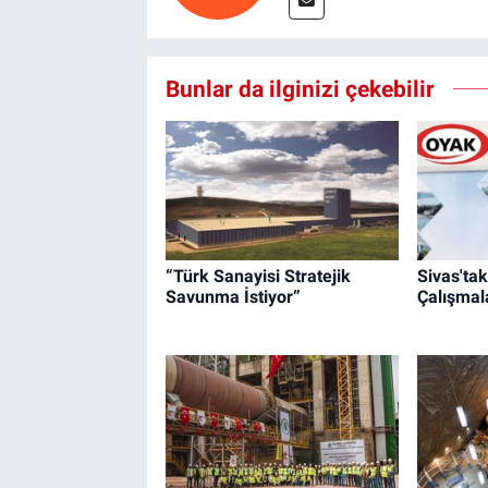
Bunlar da ilginizi çekebilir
“Türk Sanayisi Stratejik
Sivas'ta
Savunma İstiyor”
Çalışmala