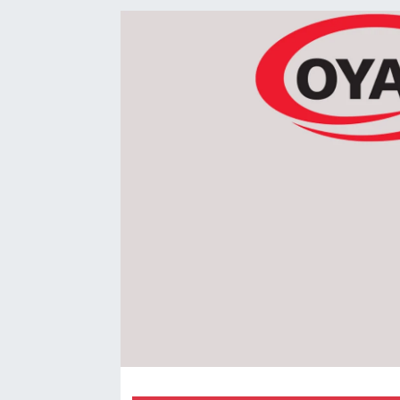
EndüstriST
Enerjisini Üreten Fabrikalar
Endüstri 4.0 Uygulamaları
Ağır Sanayi Çözümleri