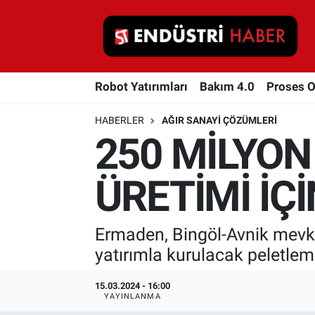
Robot Yatırımları
Robot Yatırımları
Bakım 4.0
Proses 
Bakım 4.0
HABERLER
AĞIR SANAYI ÇÖZÜMLERI
Proses Otomasyonu
250 MİLYON
Makina
ÜRETİMİ İÇİ
Otomasyon
Ermaden, Bingöl-Avnik mevki
Depolama Çözümleri
yatırımla kurulacak peletleme
İnşaat ve Malzeme
15.03.2024 - 16:00
YAYINLANMA
HaberOrtak