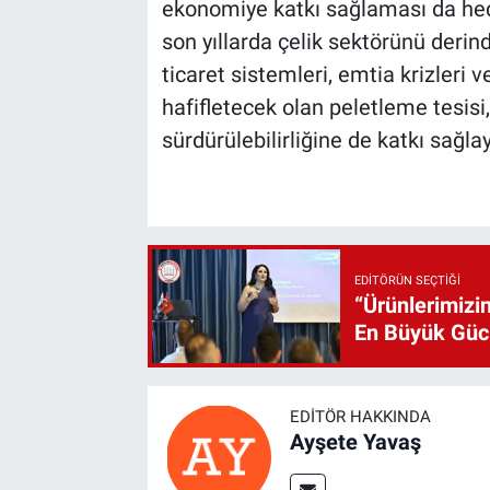
ekonomiye katkı sağlaması da hedef
son yıllarda çelik sektörünü derin
ticaret sistemleri, emtia krizleri v
hafifletecek olan peletleme tesis
sürdürülebilirliğine de katkı sağla
EDITÖRÜN SEÇTIĞI
“Ürünlerimizin
En Büyük Gü
EDITÖR HAKKINDA
Ayşete Yavaş