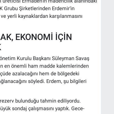
i üreticisi Ermaden'in madencilik alanındaki
K Grubu Şirketlerinden Erdemir'in
i ve yerli kaynaklardan karşılanmasını
AK, EKONOMİ İÇİN
K
önetim Kurulu Başkanı Süleyman Savaş
’in en önemli ham madde kalemlerinden
ölçüde azalacağını hem de bölgedeki
ğlanacağını söyledi. Erdem, şu bilgileri
 rezerv bulunduğu tahmin ediliyordu.
üyük sondaj çalışmasını yaptık. Gece-