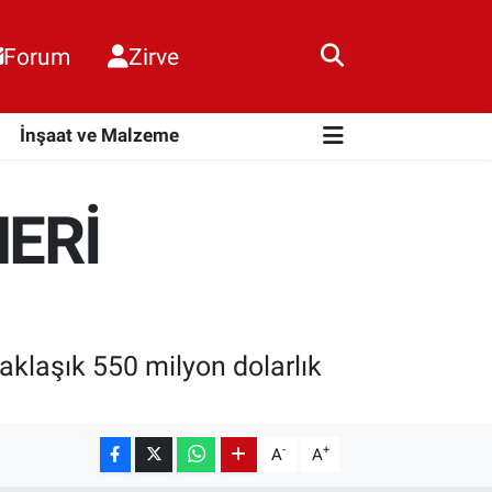
Forum
Zirve
i
İnşaat ve Malzeme
ERİ
klaşık 550 milyon dolarlık
-
+
A
A