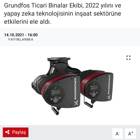
Grundfos Ticari Binalar Ekibi, 2022 yılını ve
EndüstriST
yapay zeka teknolojisinin inşaat sektörüne
etkilerini ele aldı.
Enerjisini Üreten Fabrikalar
14.10.2021 - 16:00
YAYINLANMA
Endüstri 4.0 Uygulamaları
Ağır Sanayi Çözümleri
Paylaş
-
+
A
A