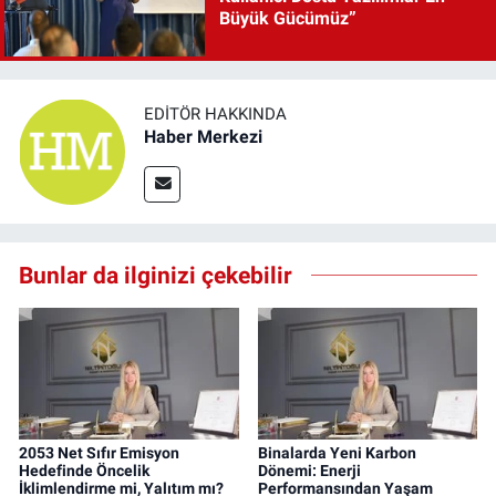
Büyük Gücümüz”
EDITÖR HAKKINDA
Haber Merkezi
Bunlar da ilginizi çekebilir
2053 Net Sıfır Emisyon
Binalarda Yeni Karbon
Hedefinde Öncelik
Dönemi: Enerji
İklimlendirme mi, Yalıtım mı?
Performansından Yaşam