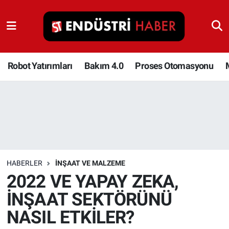
Robot Yatırımları
Bakım 4.0
Robot Yatırımları
Bakım 4.0
Proses Otomasyonu
Proses Otomasyonu
Makina
Otomasyon
HABERLER
İNŞAAT VE MALZEME
Depolama Çözümleri
2022 VE YAPAY ZEKA,
İNŞAAT SEKTÖRÜNÜ
İnşaat ve Malzeme
NASIL ETKİLER?
HaberOrtak