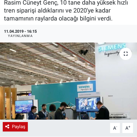
Rasim Cüneyt Genç, 10 tane daha yüksek hızlı
tren siparişi aldıklarını ve 2020'ye kadar
EndüstriST
tamamının raylarda olacağı bilgini verdi.
Enerjisini Üreten Fabrikalar
11.04.2019 - 16:15
YAYINLANMA
Endüstri 4.0 Uygulamaları
Ağır Sanayi Çözümleri
Paylaş
-
+
A
A