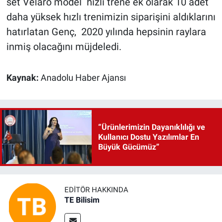
set Velaro model hızlı trene ek olarak 10 adet
daha yüksek hızlı trenimizin siparişini aldıklarını
hatırlatan Genç, 2020 yılında hepsinin raylara
inmiş olacağını müjdeledi.
Kaynak:
Anadolu Haber Ajansı
“Ürünlerimizin Dayanıklılığı ve
Kullanıcı Dostu Yazılımlar En
Büyük Gücümüz”
EDITÖR HAKKINDA
TE Bilisim