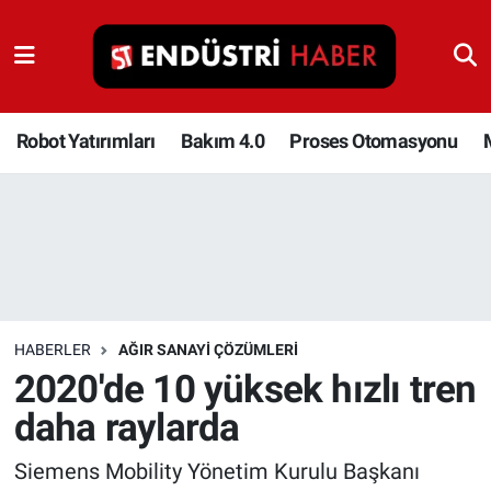
Robot Yatırımları
Bakım 4.0
Robot Yatırımları
Bakım 4.0
Proses Otomasyonu
Proses Otomasyonu
Makina
Otomasyon
HABERLER
AĞIR SANAYI ÇÖZÜMLERI
Depolama Çözümleri
2020'de 10 yüksek hızlı tren
daha raylarda
İnşaat ve Malzeme
Siemens Mobility Yönetim Kurulu Başkanı
HaberOrtak