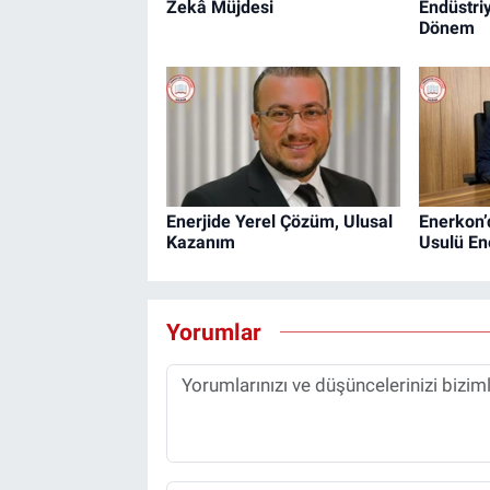
Zekâ Müjdesi
Endüstri
Dönem
Enerjide Yerel Çözüm, Ulusal
Enerkon’
Kazanım
Usulü En
Yorumlar