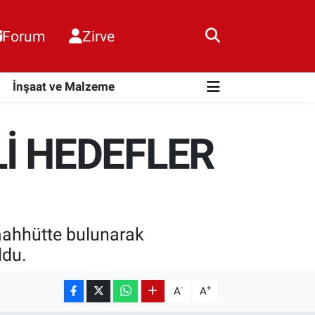
Forum
Zirve
i
İnşaat ve Malzeme
Lİ HEDEFLER
 taahhütte bulunarak
oldu.
-
+
A
A