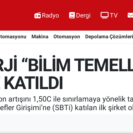
Radyo
Dergi
TV
Otomasyonu
Makina
Otomasyon
Depolama Çözümler
Jİ “BİLİM TEMEL
 KATILDI
on artışını 1,50C ile sınırlamaya yönelik
fler Girişimi’ne (SBTi) katılan ilk şirket 