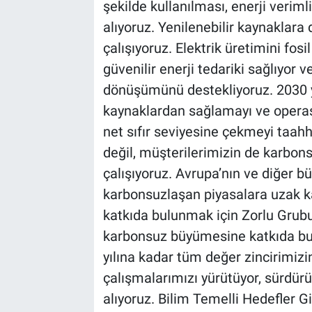
şekilde kullanılması, enerji verimli
alıyoruz. Yenilenebilir kaynaklara 
çalışıyoruz. Elektrik üretimini fos
güvenilir enerji tedariki sağlıyor
dönüşümünü destekliyoruz. 2030 yı
kaynaklardan sağlamayı ve opera
net sıfır seviyesine çekmeyi taah
değil, müşterilerimizin de karbon
çalışıyoruz. Avrupa’nın ve diğer 
karbonsuzlaşan piyasalara uzak 
katkıda bulunmak için Zorlu Grubu
karbonsuz büyümesine katkıda bu
yılına kadar tüm değer zincirimizi
çalışmalarımızı yürütüyor, sürdürüle
alıyoruz. Bilim Temelli Hedefler G