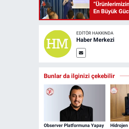
“Ürünlerimizin
En Büyük Gü
EDITÖR HAKKINDA
Haber Merkezi
Bunlar da ilginizi çekebilir
Observer Platformuna Yapay
Hidrojen