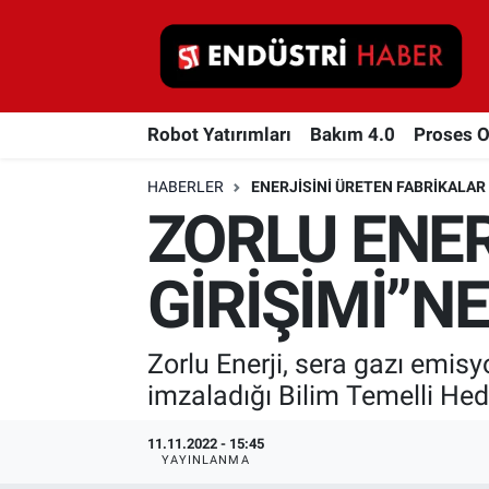
Robot Yatırımları
Robot Yatırımları
Bakım 4.0
Proses 
Bakım 4.0
HABERLER
ENERJISINI ÜRETEN FABRIKALAR
Proses Otomasyonu
ZORLU ENER
Makina
GİRİŞİMİ”NE
Otomasyon
Zorlu Enerji, sera gazı emisy
Depolama Çözümleri
imzaladığı Bilim Temelli Hede
İnşaat ve Malzeme
11.11.2022 - 15:45
YAYINLANMA
HaberOrtak