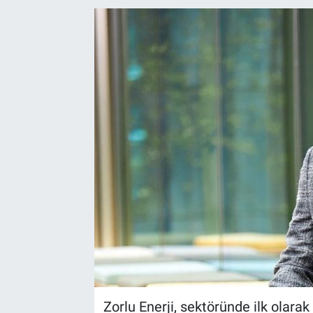
EndüstriST
Enerjisini Üreten Fabrikalar
Endüstri 4.0 Uygulamaları
Ağır Sanayi Çözümleri
Zorlu Enerji, sektöründe ilk olarak