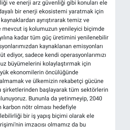
liği ve enerji arz güvenliği gibi konuları ele
dayalı bir enerji ekosistemi yaratmak için
il kaynaklardan ayrıştırarak temiz ve
 ve mevcut iş kolumuzun yenileyici biçimde
lına kadar tüm güç üretimini yenilenebilir
syonlarımızdan kaynaklanan emisyonları
hüt ediyor, sadece kendi operasyonlarımızı
suz büyümelerini kolaylaştırmak için
büyük ekonomilerin öncülüğünde
kalmamak ve ülkemizin rekabetçi gücüne
 şirketlerinden başlayarak tüm sektörlerin
lunuyoruz. Bununla da yetinmeyip, 2040
n karbon nötr olması hedefiyle
bilirliği bir iş yapış biçimi olarak ele
irişimi'nin imzacısı olmamız da bu