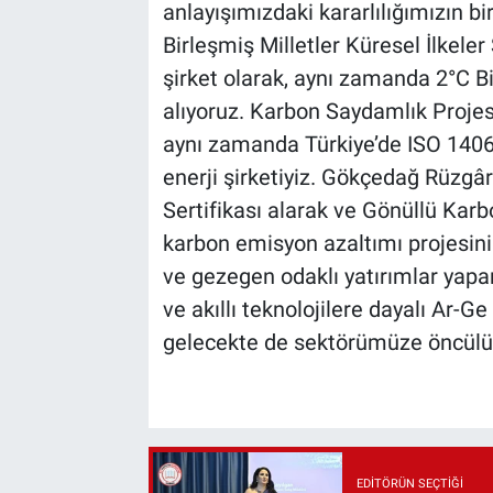
anlayışımızdaki kararlılığımızın 
Birleşmiş Milletler Küresel İlkele
şirket olarak, aynı zamanda 2°C Bil
alıyoruz. Karbon Saydamlık Projesi
aynı zamanda Türkiye’de ISO 1406
enerji şirketiyiz. Gökçedağ Rüzgâ
Sertifikası alarak ve Gönüllü Karb
karbon emisyon azaltımı projesini 
ve gezegen odaklı yatırımlar yapar
ve akıllı teknolojilere dayalı Ar-G
gelecekte de sektörümüze öncülük
EDITÖRÜN SEÇTIĞI