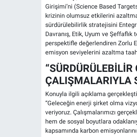
Girişimi’ni (Science Based Targets 
krizinin olumsuz etkilerini azaltm
sürdürülebilirlik stratejisini Ent
Davranış, Etik, Uyum ve Şeffaflık 
perspektifle değerlendiren Zorlu E
emisyon seviyelerini azaltma taah
“SÜRDÜRÜLEBİLİR
ÇALIŞMALARIYLA 
Konuyla ilgili açıklama gerçekleşt
“Geleceğin enerji şirket olma vizy
veriyoruz. Çalışmalarımızı gerçe
hem de sosyal boyutlara odaklanıy
kapsamında karbon emisyonlarının 