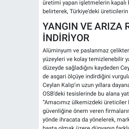
üretimi yapan işletmelerin kapalı k
belirterek, Türkiye’deki üreticiler
YANGIN VE ARIZA 
İNDİRİYOR
Alüminyum ve paslanmaz çelikten 
yüzeyleri ve kolay temizlenebilir ya
düzeyde sağladığını kaydeden Ceyla
de asgari ölçüye indirdiğini vurgul
Ceylan Kalıp’ın uzun yıllara daya
OSB’deki tesislerinde bu alana ya
“Amacımız ülkemizdeki üreticiler 
güvenliğine önem veren firmaları
yönde ihracata da yönelerek, mar
başta olmak üzere dünyanın farklı 