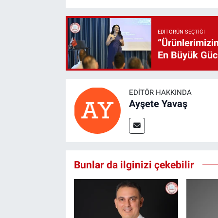
EDITÖRÜN SEÇTIĞI
“Ürünlerimizin
En Büyük Gü
EDITÖR HAKKINDA
Ayşete Yavaş
Bunlar da ilginizi çekebilir