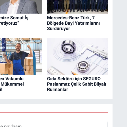
imize Somut İş
Mercedes-Benz Türk, 7
retiyoruz”
Bölgede Bayi Yatırımlarını
Sürdürüyor
ex Vakumlu
Gıda Sektörü için SEGURO
ı: Mükemmel
Paslanmaz Çelik Sabit Bilyalı
!
Rulmanlar