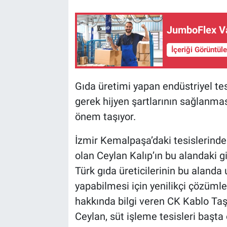
JumboFlex V
İçeriği Görüntül
Gıda üretimi yapan endüstriyel tes
gerek hijyen şartlarının sağlanmas
önem taşıyor.
İzmir Kemalpaşa’daki tesislerinde
olan Ceylan Kalıp’ın bu alandaki g
Türk gıda üreticilerinin bu alanda
yapabilmesi için yenilikçi çözümle
hakkında bilgi veren CK Kablo T
Ceylan, süt işleme tesisleri başt