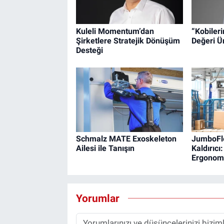
Kuleli Momentum’dan
“Kobiler
Şirketlere Stratejik Dönüşüm
Değeri Ü
Desteği
Schmalz MATE Exoskeleton
JumboFl
Ailesi ile Tanışın
Kaldırıc
Ergonomi
Yorumlar