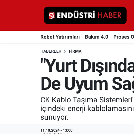
Robot Yatırımları
Robot Yatırımları
Bakım 4.0
Proses 
Bakım 4.0
HABERLER
FIRMA
Proses Otomasyonu
"Yurt Dışında
Makina
De Uyum Sağ
Otomasyon
CK Kablo Taşıma Sistemleri'n
Depolama Çözümleri
içindeki enerji kablolamasını
İnşaat ve Malzeme
sunuyor.
HaberOrtak
11.10.2024 - 13:00