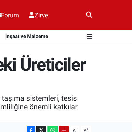
Forum
Zirve
i
İnşaat ve Malzeme
ki Üreticiler
taşıma sistemleri, tesis
mliliğine önemli katkılar
-
+
A
A