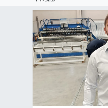
YAYINLANMA
EndüstriST
Enerjisini Üreten Fabrikalar
Endüstri 4.0 Uygulamaları
Ağır Sanayi Çözümleri