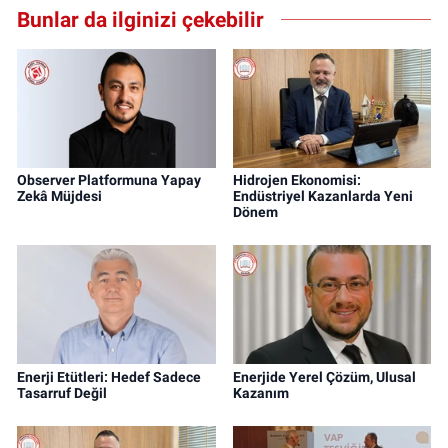
Bunlar da ilginizi çekebilir
Observer Platformuna Yapay
Hidrojen Ekonomisi:
Zekâ Müjdesi
Endüstriyel Kazanlarda Yeni
Dönem
Enerji Etütleri: Hedef Sadece
Enerjide Yerel Çözüm, Ulusal
Tasarruf Değil
Kazanım