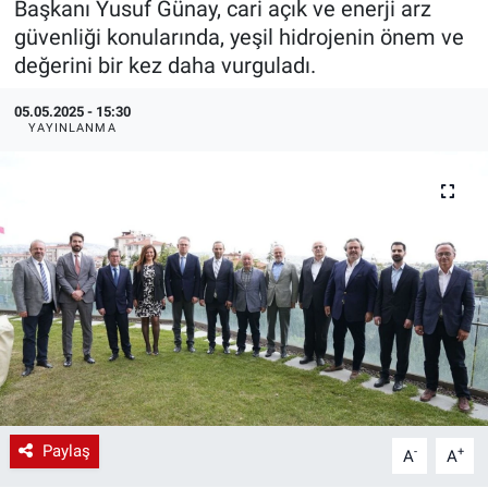
Başkanı Yusuf Günay, cari açık ve enerji arz
güvenliği konularında, yeşil hidrojenin önem ve
EndüstriST
değerini bir kez daha vurguladı.
Enerjisini Üreten Fabrikalar
05.05.2025 - 15:30
YAYINLANMA
Endüstri 4.0 Uygulamaları
Ağır Sanayi Çözümleri
Paylaş
-
+
A
A