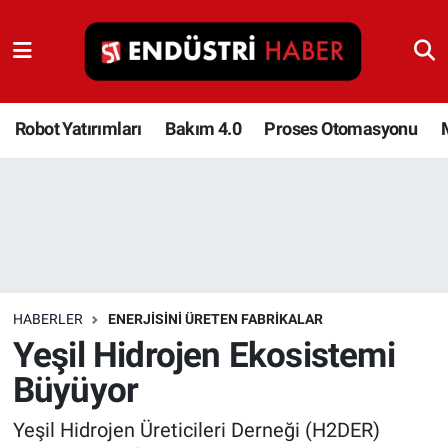
Robot Yatırımları
Bakım 4.0
Robot Yatırımları
Bakım 4.0
Proses Otomasyonu
Proses Otomasyonu
Makina
Otomasyon
HABERLER
ENERJISINI ÜRETEN FABRIKALAR
Depolama Çözümleri
Yeşil Hidrojen Ekosistemi
Büyüyor
İnşaat ve Malzeme
Yeşil Hidrojen Üreticileri Derneği (H2DER)
HaberOrtak