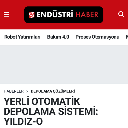
Robot Yatırımları
Bakım 4.0
Robot Yatırımları
Bakım 4.0
Proses Otomasyonu
Proses Otomasyonu
Makina
Otomasyon
HABERLER
DEPOLAMA ÇÖZÜMLERI
Depolama Çözümleri
YERLİ OTOMATİK
DEPOLAMA SİSTEMİ:
İnşaat ve Malzeme
YILDIZ-O
HaberOrtak