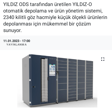
YILDIZ ODS tarafından üretilen YILDIZ-O
EndüstriST
otomatik depolama ve ürün yönetim sistemi,
2340 kilitli göz hacmiyle küçük ölçekli ürünlerin
Enerjisini Üreten Fabrikalar
depolanması için mükemmel bir çözüm
sunuyor.
Endüstri 4.0 Uygulamaları
11.01.2023 - 17:00
YAYINLANMA
Ağır Sanayi Çözümleri