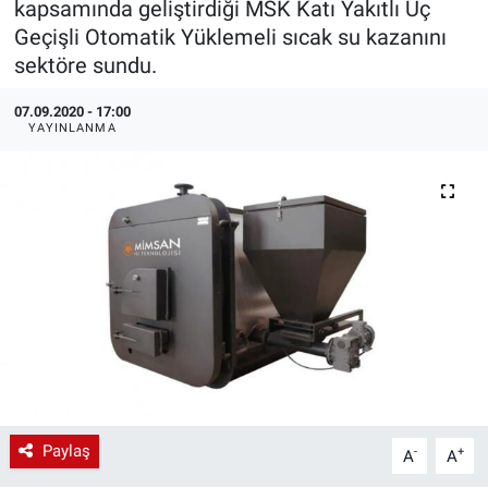
kapsamında geliştirdiği MSK Katı Yakıtlı Üç
Geçişli Otomatik Yüklemeli sıcak su kazanını
EndüstriST
sektöre sundu.
Enerjisini Üreten Fabrikalar
07.09.2020 - 17:00
YAYINLANMA
Endüstri 4.0 Uygulamaları
Ağır Sanayi Çözümleri
Paylaş
-
+
A
A