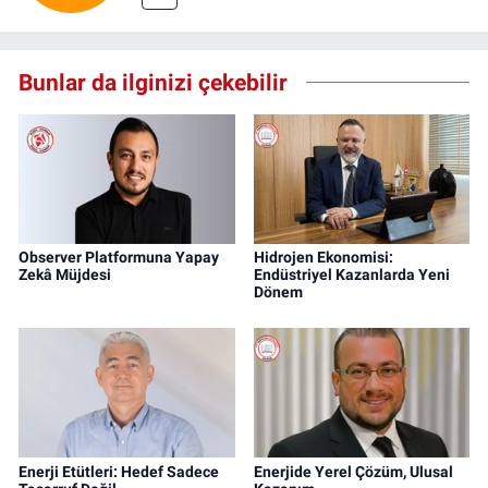
Bunlar da ilginizi çekebilir
Observer Platformuna Yapay
Hidrojen Ekonomisi:
Zekâ Müjdesi
Endüstriyel Kazanlarda Yeni
Dönem
Enerji Etütleri: Hedef Sadece
Enerjide Yerel Çözüm, Ulusal