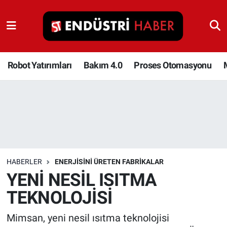
Robot Yatırımları
Bakım 4.0
Robot Yatırımları
Bakım 4.0
Proses Otomasyonu
Proses Otomasyonu
Makina
Otomasyon
HABERLER
ENERJISINI ÜRETEN FABRIKALAR
Depolama Çözümleri
YENİ NESİL ISITMA
TEKNOLOJİSİ
İnşaat ve Malzeme
Mimsan, yeni nesil ısıtma teknolojisi
HaberOrtak