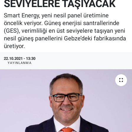
SEVİYELERE TAŞIYACAK
EndüstriST
Smart Energy, yeni nesil panel üretimine
öncelik veriyor. Güneş enerjisi santrallerinde
Enerjisini Üreten Fabrikalar
(GES), verimliliği en üst seviyelere taşıyan yeni
nesil güneş panellerini Gebze’deki fabrikasında
Endüstri 4.0 Uygulamaları
üretiyor.
Ağır Sanayi Çözümleri
22.10.2021 - 13:30
YAYINLANMA