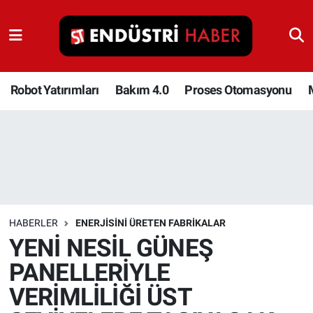
Robot Yatırımları
Bakım 4.0
Robot Yatırımları
Bakım 4.0
Proses Otomasyonu
Proses Otomasyonu
Makina
Otomasyon
HABERLER
ENERJISINI ÜRETEN FABRIKALAR
Depolama Çözümleri
YENİ NESİL GÜNEŞ
PANELLERİYLE
İnşaat ve Malzeme
VERİMLİLİĞİ ÜST
HaberOrtak