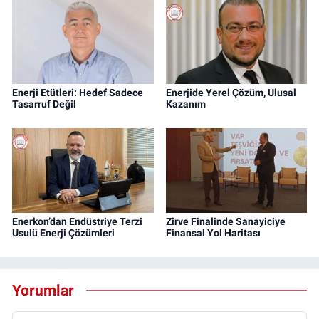
Enerji Etütleri: Hedef Sadece
Enerjide Yerel Çözüm, Ulusal
Tasarruf Değil
Kazanım
Enerkon’dan Endüstriye Terzi
Zirve Finalinde Sanayiciye
Usulü Enerji Çözümleri
Finansal Yol Haritası
Yorumlar