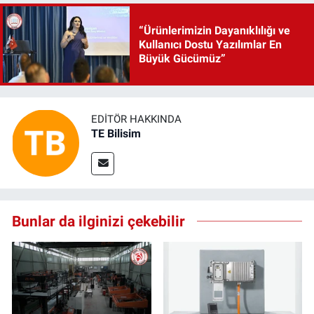
“Ürünlerimizin Dayanıklılığı ve
Kullanıcı Dostu Yazılımlar En
Büyük Gücümüz”
EDITÖR HAKKINDA
TE Bilisim
Bunlar da ilginizi çekebilir