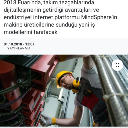
2018 Fuarı'nda, takım tezgahlarında
dijitalleşmenin getirdiği avantajları ve
EndüstriST
endüstriyel internet platformu MindSphere'in
makine üreticilerine sunduğu yeni iş
Enerjisini Üreten Fabrikalar
modellerini tanıtacak
Endüstri 4.0 Uygulamaları
01.10.2018 - 13:07
YAYINLANMA
Ağır Sanayi Çözümleri