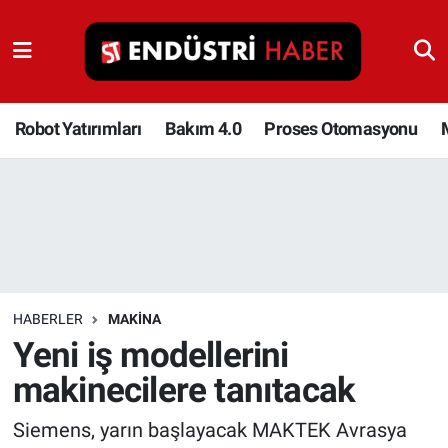
Robot Yatırımları
Bakım 4.0
Robot Yatırımları
Bakım 4.0
Proses Otomasyonu
Proses Otomasyonu
Makina
Otomasyon
HABERLER
MAKINA
Depolama Çözümleri
Yeni iş modellerini
makinecilere tanıtacak
İnşaat ve Malzeme
Siemens, yarın başlayacak MAKTEK Avrasya
HaberOrtak