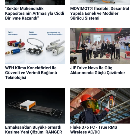
"Sektör Mühendislik
MOVIMOT® flexible: Desantral
Kapasitesinin Artmasıyla Ciddi
Yapıda Esnek ve Modüler
Bir İvme Kazandı"
Sürücü Sistemi
WEH Klima Konektörleri ile
JIE Drive Nova İle Güç
Güvenli ve Verimli Bağlantı
Aktarımında Güçlü Çözümler
Teknolojisi
Ermaksan’dan Büyük Formatlı
Fluke 376 FC - True RMS
Kesime Yeni Çözüm: RANGER
Wireless AC/DC