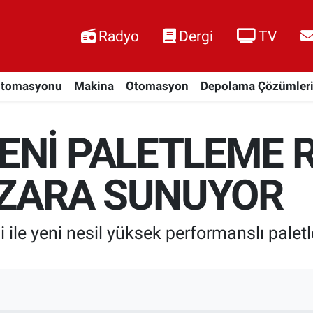
Radyo
Dergi
TV
Otomasyonu
Makina
Otomasyon
Depolama Çözümler
ENİ PALETLEME 
AZARA SUNUYOR
le yeni nesil yüksek performanslı paletl