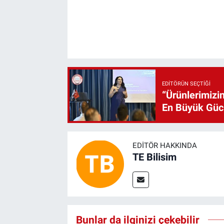
EDITÖRÜN SEÇTIĞI
“Ürünlerimizin
En Büyük Gü
EDITÖR HAKKINDA
TE Bilisim
Bunlar da ilginizi çekebilir