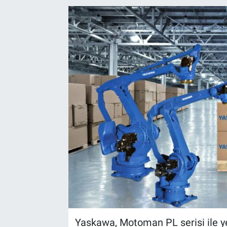
EndüstriST
Enerjisini Üreten Fabrikalar
Endüstri 4.0 Uygulamaları
Ağır Sanayi Çözümleri
Yaskawa, Motoman PL serisi ile y