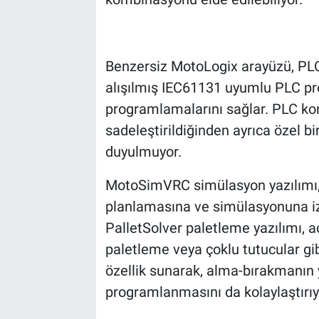
Benzersiz MotoLogix arayüzü, PLC
alışılmış IEC61131 uyumlu PLC p
programlamalarını sağlar. PLC ko
sadeleştirildiğinden ayrıca özel b
duyulmuyor.
MotoSimVRC simülasyon yazılımı, 
planlamasına ve simülasyonuna izi
PalletSolver paletleme yazılımı, a
paletleme veya çoklu tutucular gib
özellik sunarak, alma-bırakmanın 
programlanmasını da kolaylaştırıy