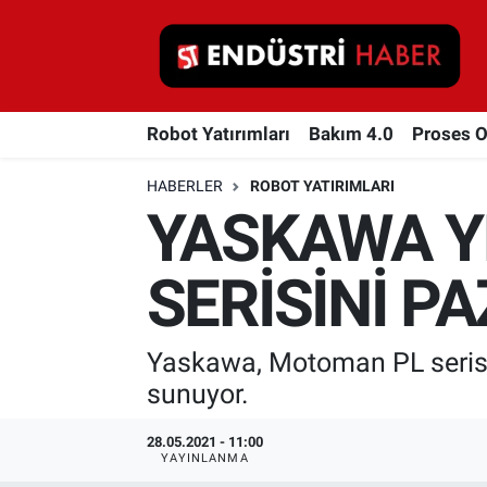
Robot Yatırımları
Robot Yatırımları
Bakım 4.0
Proses 
Bakım 4.0
HABERLER
ROBOT YATIRIMLARI
Proses Otomasyonu
YASKAWA Y
Makina
SERİSİNİ P
Otomasyon
Yaskawa, Motoman PL serisi i
Depolama Çözümleri
sunuyor.
İnşaat ve Malzeme
28.05.2021 - 11:00
YAYINLANMA
HaberOrtak