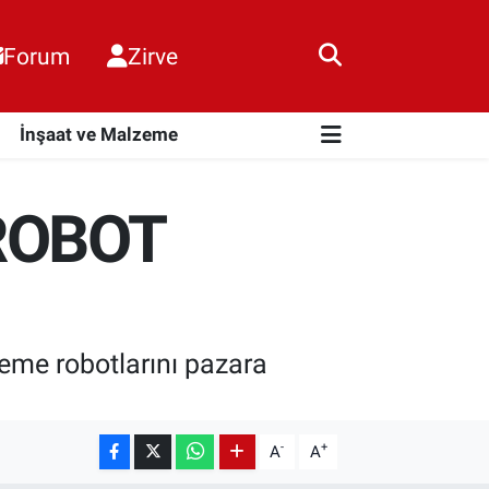
Forum
Zirve
i
İnşaat ve Malzeme
ROBOT
eme robotlarını pazara
-
+
A
A