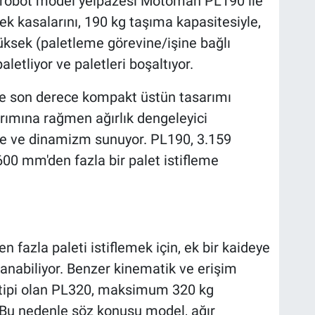
t robot model yelpazesi Motoman PL190 ile
ecek kasalarını, 190 kg taşıma kapasitesiyle,
ksek (paletleme görevine/işine bağlı
letliyor ve paletleri boşaltıyor.
ile son derece kompakt üstün tasarımı
arımına rağmen ağırlık dengeleyici
ite ve dinamizm sunuyor. PL190, 3.159
600 mm'den fazla bir palet istifleme
en fazla paleti istiflemek için, ek bir kaideye
nabiliyor. Benzer kinematik ve erişim
 tipi olan PL320, maksimum 320 kg
r. Bu nedenle söz konusu model, ağır