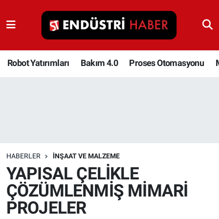
Robot Yatırımları
Bakım 4.0
Robot Yatırımları
Bakım 4.0
Proses Otomasyonu
Proses Otomasyonu
Makina
Otomasyon
HABERLER
İNŞAAT VE MALZEME
Depolama Çözümleri
YAPISAL ÇELİKLE
ÇÖZÜMLENMİŞ MİMARİ
İnşaat ve Malzeme
PROJELER
HaberOrtak