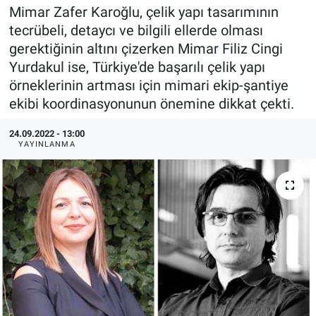
Mimar Zafer Karoğlu, çelik yapı tasarımının
EndüstriST
tecrübeli, detaycı ve bilgili ellerde olması
gerektiğinin altını çizerken Mimar Filiz Cingi
Enerjisini Üreten Fabrikalar
Yurdakul ise, Türkiye'de başarılı çelik yapı
örneklerinin artması için mimari ekip-şantiye
Endüstri 4.0 Uygulamaları
ekibi koordinasyonunun önemine dikkat çekti.
Ağır Sanayi Çözümleri
24.09.2022 - 13:00
YAYINLANMA