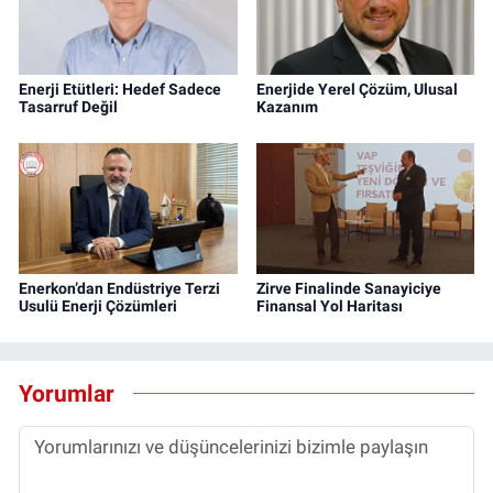
Enerji Etütleri: Hedef Sadece
Enerjide Yerel Çözüm, Ulusal
Tasarruf Değil
Kazanım
Enerkon’dan Endüstriye Terzi
Zirve Finalinde Sanayiciye
Usulü Enerji Çözümleri
Finansal Yol Haritası
Yorumlar