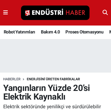
Robot Yatırımları
Bakım 4.0
Robot Yatırımları
Bakım 4.0
Proses Otomasyonu
Proses Otomasyonu
Makina
Otomasyon
HABERLER
ENERJISINI ÜRETEN FABRIKALAR
Depolama Çözümleri
Yangınların Yüzde 20’si
Elektrik Kaynaklı
İnşaat ve Malzeme
Elektrik sektöründe yenilikçi ve sürdürülebilir
HaberOrtak