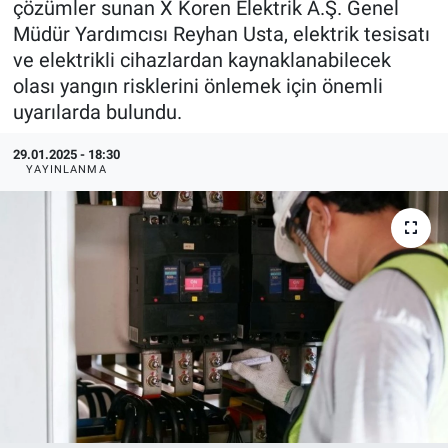
çözümler sunan X Koren Elektrik A.Ş. Genel
Müdür Yardımcısı Reyhan Usta, elektrik tesisatı
EndüstriST
ve elektrikli cihazlardan kaynaklanabilecek
olası yangın risklerini önlemek için önemli
Enerjisini Üreten Fabrikalar
uyarılarda bulundu.
Endüstri 4.0 Uygulamaları
29.01.2025 - 18:30
YAYINLANMA
Ağır Sanayi Çözümleri