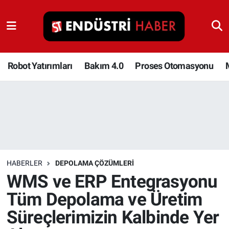
Robot Yatırımları
Bakım 4.0
Robot Yatırımları
Bakım 4.0
Proses Otomasyonu
Proses Otomasyonu
Makina
Otomasyon
HABERLER
DEPOLAMA ÇÖZÜMLERI
Depolama Çözümleri
WMS ve ERP Entegrasyonu
Tüm Depolama ve Üretim
İnşaat ve Malzeme
Süreçlerimizin Kalbinde Yer
HaberOrtak