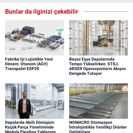
Bunlar da ilginizi çekebilir
Fabrika İçi Lojistikte Yeni
Beyaz Eşya Depolarında
Dönem: Otonom (AGV)
Tempo Yükselirken: STILL
Transpalet EXP20
ARSER Operasyonların Akışını
Dengede Tutuyor
Depolarda Akıllı Dönüşüm:
NGMACRO Otomasyon
Küçük Parça Yönetiminde
İntralojistikte Yenilikçi Ürünler
Modula Flexibox Yaklaşımı
Geliştiriyor