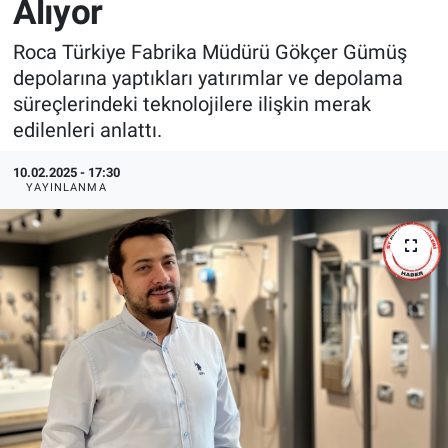
Alıyor
EndüstriST
Roca Türkiye Fabrika Müdürü Gökçer Gümüş
depolarına yaptıkları yatırımlar ve depolama
Enerjisini Üreten Fabrikalar
süreçlerindeki teknolojilere ilişkin merak
edilenleri anlattı.
Endüstri 4.0 Uygulamaları
10.02.2025 - 17:30
Ağır Sanayi Çözümleri
YAYINLANMA