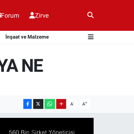
Forum
Zirve
i
İnşaat ve Malzeme
YA NE
-
+
A
A