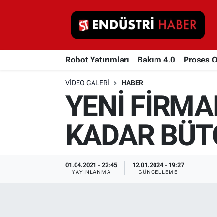
Robot Yatırımları
Robot Yatırımları
Bakım 4.0
Proses 
Bakım 4.0
VIDEO GALERI
HABER
Proses Otomasyonu
YENİ FİRM
Makina
KADAR BÜT
Otomasyon
Depolama Çözümleri
01.04.2021 - 22:45
12.01.2024 - 19:27
YAYINLANMA
GÜNCELLEME
İnşaat ve Malzeme
HaberOrtak