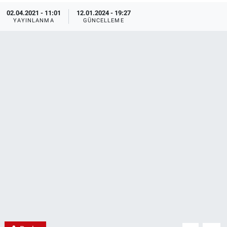
02.04.2021 - 11:01
12.01.2024 - 19:27
EndüstriST
YAYINLANMA
GÜNCELLEME
Enerjisini Üreten Fabrikalar
Endüstri 4.0 Uygulamaları
Ağır Sanayi Çözümleri