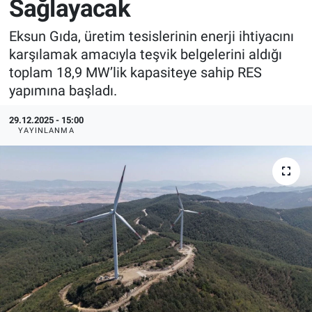
Sağlayacak
EndüstriST
Eksun Gıda, üretim tesislerinin enerji ihtiyacını
karşılamak amacıyla teşvik belgelerini aldığı
Enerjisini Üreten Fabrikalar
toplam 18,9 MW’lik kapasiteye sahip RES
yapımına başladı.
Endüstri 4.0 Uygulamaları
29.12.2025 - 15:00
Ağır Sanayi Çözümleri
YAYINLANMA