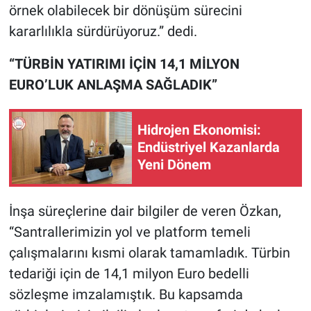
örnek olabilecek bir dönüşüm sürecini
kararlılıkla sürdürüyoruz.” dedi.
“TÜRBİN YATIRIMI İÇİN 14,1 MİLYON
EURO’LUK ANLAŞMA SAĞLADIK”
Hidrojen Ekonomisi:
Endüstriyel Kazanlarda
Yeni Dönem
İnşa süreçlerine dair bilgiler de veren Özkan,
“Santrallerimizin yol ve platform temeli
çalışmalarını kısmi olarak tamamladık. Türbin
tedariği için de 14,1 milyon Euro bedelli
sözleşme imzalamıştık. Bu kapsamda