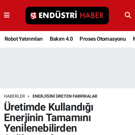
Robot Yatırımları
Bakım 4.0
Robot Yatırımları
Bakım 4.0
Proses Otomasyonu
Proses Otomasyonu
Makina
Otomasyon
HABERLER
ENERJISINI ÜRETEN FABRIKALAR
Depolama Çözümleri
Üretimde Kullandığı
Enerjinin Tamamını
İnşaat ve Malzeme
Yenilenebilirden
HaberOrtak