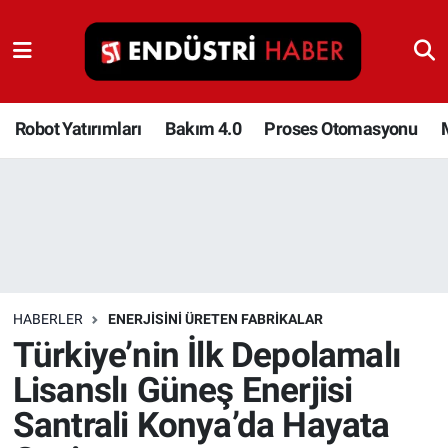
Robot Yatırımları
Bakım 4.0
Robot Yatırımları
Bakım 4.0
Proses Otomasyonu
Proses Otomasyonu
Makina
Otomasyon
HABERLER
ENERJISINI ÜRETEN FABRIKALAR
Depolama Çözümleri
Türkiye’nin İlk Depolamalı
Lisanslı Güneş Enerjisi
İnşaat ve Malzeme
Santrali Konya’da Hayata
HaberOrtak