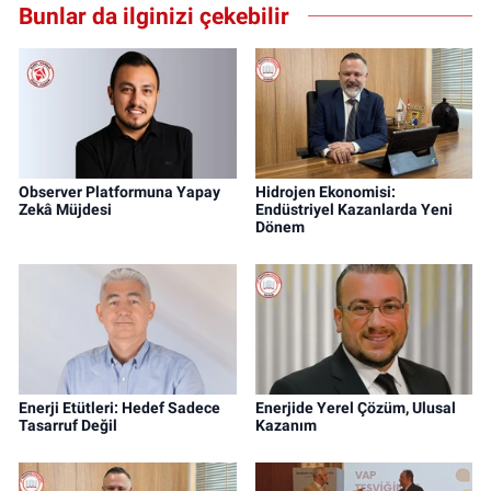
Bunlar da ilginizi çekebilir
Observer Platformuna Yapay
Hidrojen Ekonomisi:
Zekâ Müjdesi
Endüstriyel Kazanlarda Yeni
Dönem
Enerji Etütleri: Hedef Sadece
Enerjide Yerel Çözüm, Ulusal
Tasarruf Değil
Kazanım