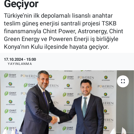
Geçiyor
EndüstriST
Türkiye’nin ilk depolamalı lisanslı anahtar
teslim güneş enerjisi santrali projesi TSKB
Enerjisini Üreten Fabrikalar
finansmanıyla Chint Power, Astronergy, Chint
Green Energy ve Poweren Enerji iş birliğiyle
Endüstri 4.0 Uygulamaları
Konya’nın Kulu ilçesinde hayata geçiyor.
Ağır Sanayi Çözümleri
17.10.2024 - 15:00
YAYINLANMA