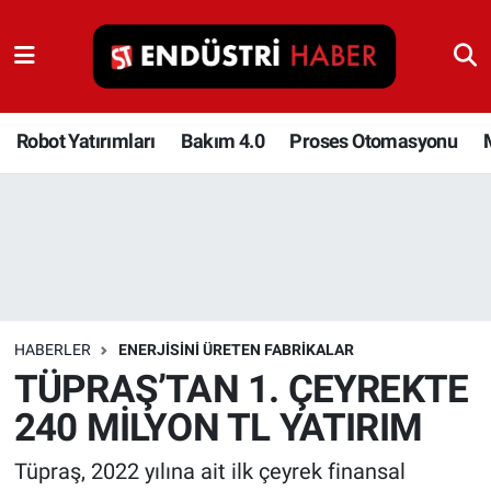
Robot Yatırımları
Bakım 4.0
Robot Yatırımları
Bakım 4.0
Proses Otomasyonu
Proses Otomasyonu
Makina
Otomasyon
HABERLER
ENERJISINI ÜRETEN FABRIKALAR
Depolama Çözümleri
TÜPRAŞ’TAN 1. ÇEYREKTE
240 MİLYON TL YATIRIM
İnşaat ve Malzeme
Tüpraş, 2022 yılına ait ilk çeyrek finansal
HaberOrtak