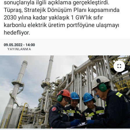
sonuçlarıyla ilgili açıklama gerçekleştirdi.
Tüpraş, Stratejik Dönüşüm Planı kapsamında
EndüstriST
2030 yılına kadar yaklaşık 1 GW’lık sıfır
karbonlu elektrik üretim portföyüne ulaşmayı
Enerjisini Üreten Fabrikalar
hedefliyor.
Endüstri 4.0 Uygulamaları
09.05.2022 - 14:00
YAYINLANMA
Ağır Sanayi Çözümleri