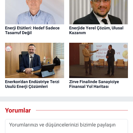
Enerji Etütleri: Hedef Sadece
Enerjide Yerel Çözüm, Ulusal
Tasarruf Değil
Kazanım
Enerkon’dan Endüstriye Terzi
Zirve Finalinde Sanayiciye
Usulü Enerji Çözümleri
Finansal Yol Haritası
Yorumlar