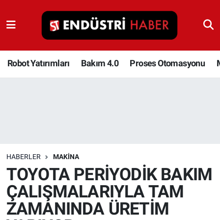
Robot Yatırımları
Bakım 4.0
Robot Yatırımları
Bakım 4.0
Proses Otomasyonu
Proses Otomasyonu
Makina
Otomasyon
HABERLER
MAKINA
Depolama Çözümleri
TOYOTA PERİYODİK BAKIM
ÇALIŞMALARIYLA TAM
İnşaat ve Malzeme
ZAMANINDA ÜRETİM
HaberOrtak