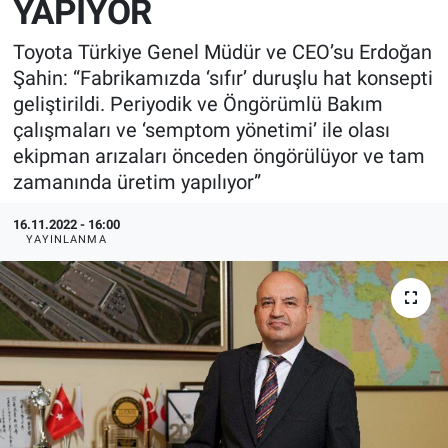
YAPIYOR
EndüstriST
Toyota Türkiye Genel Müdür ve CEO’su Erdoğan
Şahin: “Fabrikamızda ‘sıfır’ duruşlu hat konsepti
Enerjisini Üreten Fabrikalar
geliştirildi. Periyodik ve Öngörümlü Bakım
çalışmaları ve ‘semptom yönetimi’ ile olası
Endüstri 4.0 Uygulamaları
ekipman arızaları önceden öngörülüyor ve tam
zamanında üretim yapılıyor”
Ağır Sanayi Çözümleri
16.11.2022 - 16:00
YAYINLANMA