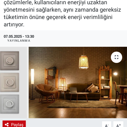
çözümlerle, kullanıcıların enerjiyi uzaktan
yönetmesini sağlarken, aynı zamanda gereksiz
EndüstriST
tüketimin önüne geçerek enerji verimliliğini
artırıyor.
Enerjisini Üreten Fabrikalar
07.05.2025 - 13:30
Endüstri 4.0 Uygulamaları
YAYINLANMA
Ağır Sanayi Çözümleri
Paylaş
-
+
A
A