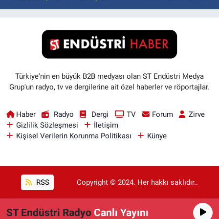
Türkiye'nin en büyük B2B medyası olan ST Endüstri Medya
Grup'un radyo, tv ve dergilerine ait özel haberler ve röportajlar.
Haber
Radyo
Dergi
TV
Forum
Zirve
Gizlilik Sözleşmesi
İletişim
Kişisel Verilerin Korunma Politikası
Künye
RSS
Copyright © 2024. Her hakkı saklıdır..
ST Endüstri Radyo
Canlı Yayını
Haber Yazılımı:
TE Bilişim