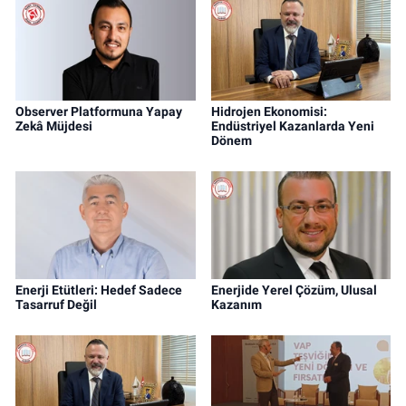
Observer Platformuna Yapay
Hidrojen Ekonomisi:
Zekâ Müjdesi
Endüstriyel Kazanlarda Yeni
Dönem
Enerji Etütleri: Hedef Sadece
Enerjide Yerel Çözüm, Ulusal
Tasarruf Değil
Kazanım