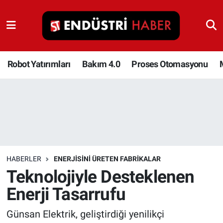
Robot Yatırımları
Bakım 4.0
Robot Yatırımları
Bakım 4.0
Proses Otomasyonu
Proses Otomasyonu
Makina
Otomasyon
HABERLER
ENERJISINI ÜRETEN FABRIKALAR
Depolama Çözümleri
Teknolojiyle Desteklenen
Enerji Tasarrufu
İnşaat ve Malzeme
Günsan Elektrik, geliştirdiği yenilikçi
HaberOrtak