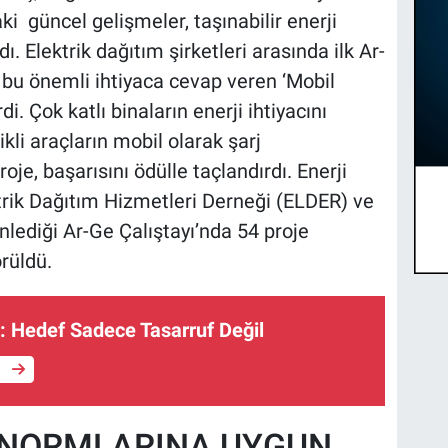
ki güncel gelişmeler, taşınabilir enerji
ı. Elektrik dağıtım şirketleri arasında ilk Ar-
 bu önemli ihtiyaca cevap veren ‘Mobil
di. Çok katlı binaların enerji ihtiyacını
kli araçların mobil olarak şarj
je, başarısını ödülle taçlandırdı. Enerji
rik Dağıtım Hizmetleri Derneği (ELDER) ve
lediği Ar-Ge Çalıştayı’nda 54 proje
rüldü.
ri: Hedef Sadece Tasarruf Değil
e
 NORMLARINA UYGUN