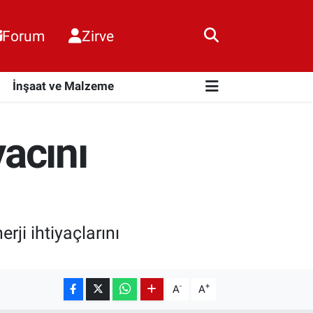
Forum
Zirve
i
İnşaat ve Malzeme
yacını
rji ihtiyaçlarını
-
+
A
A