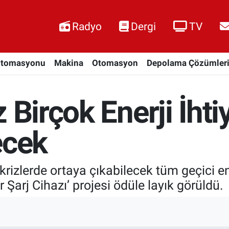
Radyo
Dergi
TV
Otomasyonu
Makina
Otomasyon
Depolama Çözümler
 Birçok Enerji İhti
ecek
e krizlerde ortaya çıkabilecek tüm geçici ene
 Şarj Cihazı’ projesi ödüle layık görüldü.