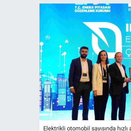
EndüstriST
Enerjisini Üreten Fabrikalar
Endüstri 4.0 Uygulamaları
Ağır Sanayi Çözümleri
Elektrikli otomobil sayısında hızlı