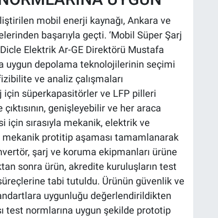
iştirilen mobil enerji kaynağı, Ankara ve
lerinden başarıyla geçti. ‘Mobil Süper Şarj
n Dicle Elektrik Ar-GE Direktörü Mustafa
 uygun depolama teknolojilerinin seçimi
fizibilite ve analiz çalışmaları
rj için süperkapasitörler ve LFP pilleri
e çıktısının, genişleyebilir ve her araca
i için sırasıyla mekanik, elektrik ve
nün mekanik protitip aşaması tamamlanarak
invertör, şarj ve koruma ekipmanları ürüne
ktan sonra ürün, akredite kuruluşların test
üreçlerine tabi tutuldu. Ürünün güvenlik ve
ndartlara uygunluğu değerlendirildikten
ı test normlarına uygun şekilde prototip