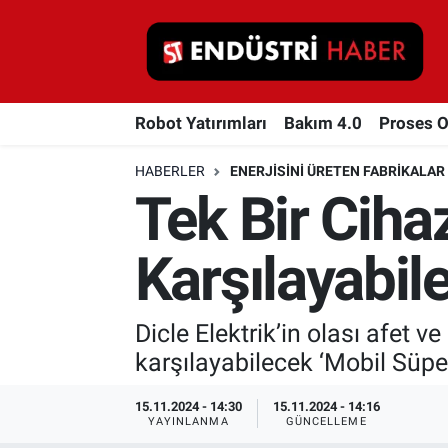
Robot Yatırımları
Robot Yatırımları
Bakım 4.0
Proses 
Bakım 4.0
HABERLER
ENERJISINI ÜRETEN FABRIKALAR
Proses Otomasyonu
Tek Bir Cihaz
Makina
Karşılayabil
Otomasyon
Dicle Elektrik’in olası afet v
Depolama Çözümleri
karşılayabilecek ‘Mobil Süper
İnşaat ve Malzeme
15.11.2024 - 14:30
15.11.2024 - 14:16
YAYINLANMA
GÜNCELLEME
HaberOrtak