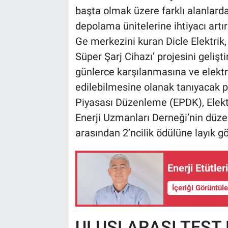
başta olmak üzere farklı alanlarda
depolama ünitelerine ihtiyacı artırd
Ge merkezini kuran Dicle Elektrik,
Süper Şarj Cihazı’ projesini geliştir
günlerce karşılanmasına ve elektri
edilebilmesine olanak tanıyacak pro
Piyasası Düzenleme (EPDK), Elekt
Enerji Uzmanları Derneği’nin düzen
arasından 2’ncilik ödülüne layık gö
Enerji Etütle
İçeriği Görüntül
ULUSLARASI TEST