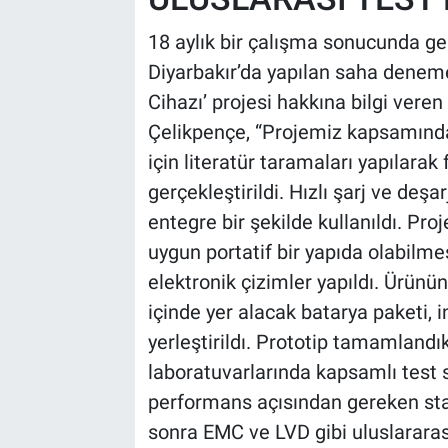
18 aylık bir çalışma sonucunda gel
Diyarbakır’da yapılan saha deneme
Cihazı’ projesi hakkına bilgi vere
Çelikpençe, “Projemiz kapsamında
için literatür taramaları yapılarak 
gerçekleştirildi. Hızlı şarj ve deşa
entegre bir şekilde kullanıldı. Proj
uygun portatif bir yapıda olabilmes
elektronik çizimler yapıldı. Ürü
içinde yer alacak batarya paketi, 
yerleştirildı. Prototip tamamlandı
laboratuvarlarında kapsamlı test s
performans açısından gereken sta
sonra EMC ve LVD gibi uluslararas