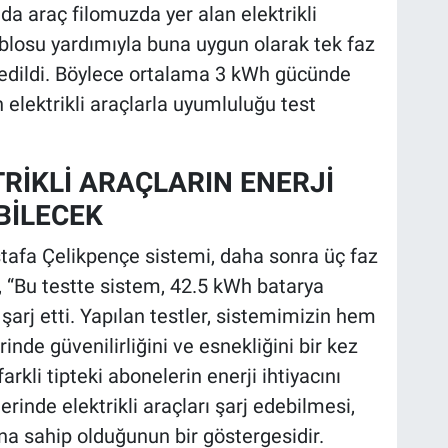
ada araç filomuzda yer alan elektrikli
blosu yardımıyla buna uygun olarak tek faz
j edildi. Böylece ortalama 3 kWh gücünde
n elektrikli araçlarla uyumluluğu test
KTRİKLİ ARAÇLARIN ENERJİ
BİLECEK
stafa Çelikpençe sistemi, daha sonra üç faz
k, “Bu testte sistem, 42.5 kWh batarya
arj etti. Yapılan testler, sistemimizin hem
inde güvenilirliğini ve esnekliğini bir kez
arkli tipteki abonelerin enerji ihtiyacını
erinde elektrikli araçları şarj edebilmesi,
na sahip olduğunun bir göstergesidir.