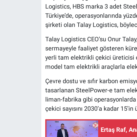
Logistics, HBS marka 3 adet SteelP
Türkiye’de, operasyonlarında yüzde 1
şirketi olan Talay Logistics, böyle
Talay Logistics CEO’su Onur Talay, 
sermayeyle faaliyet gösteren küresel
yerli tam elektrikli çekici üretici
model tam elektrikli araçlarla elektr
Çevre dostu ve sıfır karbon emisyo
tasarlanan SteelPower-e tam elektr
liman-fabrika gibi operasyonlarda k
çekici sayısını 2030’a kadar 15’in 
Ertaş Raf, A