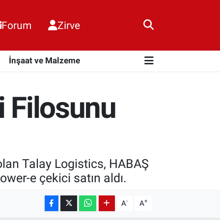
Forum
Zirve
i
İnşaat ve Malzeme
ci Filosunu
ti olan Talay Logistics, HABAŞ
wer-e çekici satın aldı.
-
+
A
A