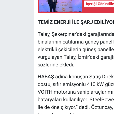
İçeriği Görüntül
TEMİZ ENERJİ İLE ŞARJ EDİLİYO
Talay, Şekerpınar’daki garajları
binalarının çatılarına güneş paneller
elektrikli çekicilerin güneş paneller
vurgulayan Talay, İzmir’deki garajla
sözlerine ekledi.
HABAŞ adına konuşan Satış Direk
dostu, sıfır emisyonlu 410 kW güc
VOITH motoruna sahip araçlarımız
bataryaları kullanılıyor. SteelPow
ile de öne çıkıyor.” dedi. Öztuncay