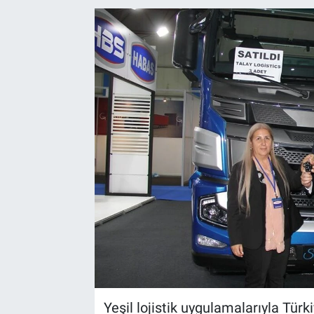
EndüstriST
Enerjisini Üreten Fabrikalar
Endüstri 4.0 Uygulamaları
Ağır Sanayi Çözümleri
Yeşil lojistik uygulamalarıyla Tür