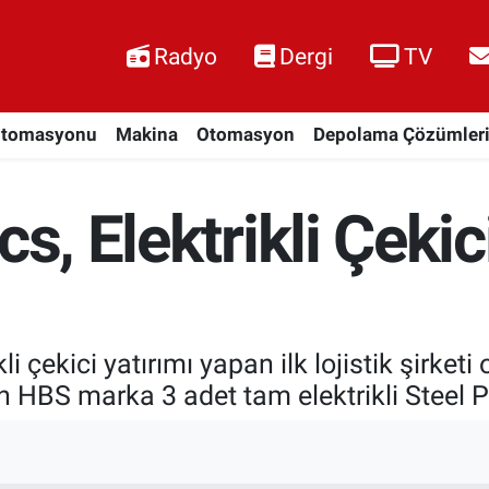
Radyo
Dergi
TV
Otomasyonu
Makina
Otomasyon
Depolama Çözümler
cs, Elektrikli Çeki
li çekici yatırımı yapan ilk lojistik şirke
n HBS marka 3 adet tam elektrikli Steel Po