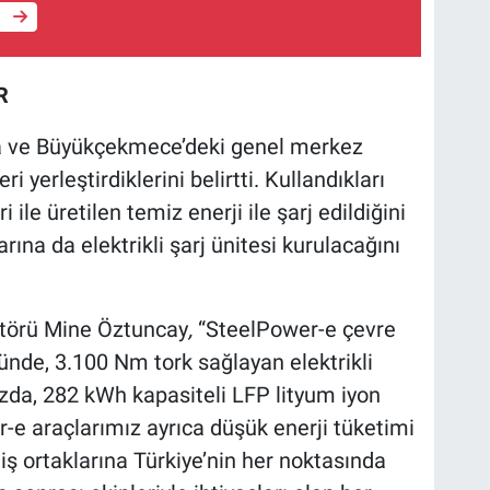
e
R
nda ve Büyükçekmece’deki genel merkez
i yerleştirdiklerini belirtti. Kullandıkları
i ile üretilen temiz enerji ile şarj edildiğini
rına da elektrikli şarj ünitesi kurulacağını
törü Mine Öztuncay
,
“SteelPower-e çevre
ünde, 3.100 Nm tork sağlayan elektrikli
da, 282 kWh kapasiteli LFP lityum iyon
er-e araçlarımız ayrıca düşük enerji tüketimi
, iş ortaklarına Türkiye’nin her noktasında