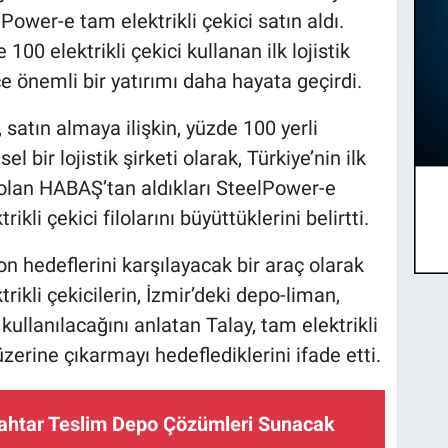
ower-e tam elektrikli çekici satın aldı.
00 elektrikli çekici kullanan ilk lojistik
ce önemli bir yatırımı daha hayata geçirdi.
satın almaya ilişkin, yüzde 100 yerli
 bir lojistik şirketi olarak, Türkiye’nin ilk
si olan HABAŞ’tan aldıkları SteelPower-e
ikli çekici filolarını büyüttüklerini belirtti.
n hedeflerini karşılayacak bir araç olarak
ikli çekicilerin, İzmir’deki depo-liman,
ullanılacağını anlatan Talay, tam elektrikli
üzerine çıkarmayı hedeflediklerini ifade etti.
nahtar Teslim Depo Çözümleri Sunacak