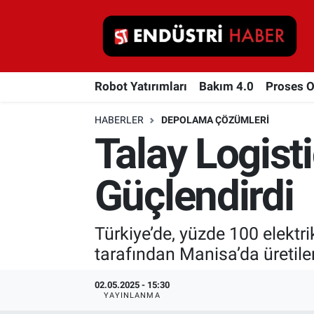
Robot Yatırımları
Robot Yatırımları
Bakım 4.0
Proses 
Bakım 4.0
HABERLER
DEPOLAMA ÇÖZÜMLERI
Proses Otomasyonu
Talay Logisti
Makina
Güçlendirdi
Otomasyon
Türkiye’de, yüzde 100 elektrik
Depolama Çözümleri
tarafından Manisa’da üretile
İnşaat ve Malzeme
02.05.2025 - 15:30
YAYINLANMA
HaberOrtak