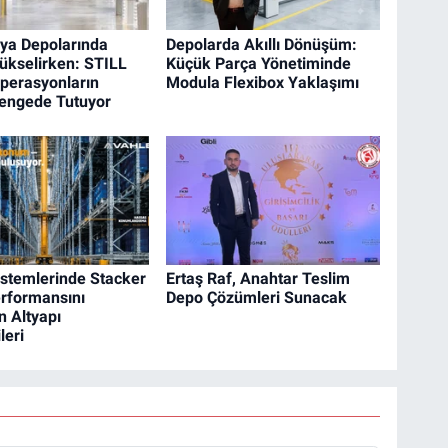
ya Depolarında
Depolarda Akıllı Dönüşüm:
kselirken: STILL
Küçük Parça Yönetiminde
perasyonların
Modula Flexibox Yaklaşımı
Dengede Tutuyor
stemlerinde Stacker
Ertaş Raf, Anahtar Teslim
rformansını
Depo Çözümleri Sunacak
n Altyapı
leri