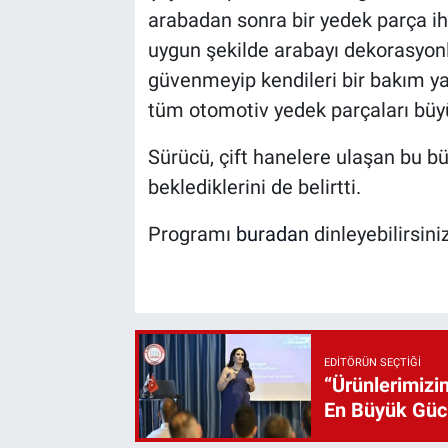
arabadan sonra bir yedek parça iht
uygun şekilde arabayı dekorasyonl
güvenmeyip kendileri bir bakım ya
tüm otomotiv yedek parçaları büyü
Sürücü, çift hanelere ulaşan bu 
beklediklerini de belirtti.
Programı
buradan
dinleyebilirsiniz
EDITÖRÜN SEÇTIĞI
“Ürünlerimizin
En Büyük Gü