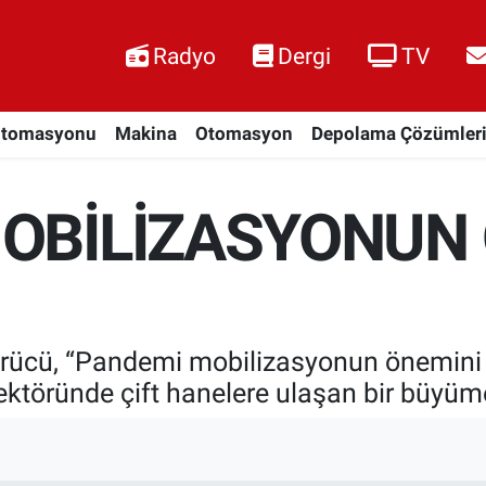
Radyo
Dergi
TV
Otomasyonu
Makina
Otomasyon
Depolama Çözümler
MOBİLİZASYONUN
ücü, “Pandemi mobilizasyonun önemini ar
ktöründe çift hanelere ulaşan bir büyüme