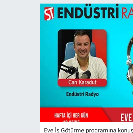
EndüstriST
Enerjisini Üreten Fabrikalar
Endüstri 4.0 Uygulamaları
Ağır Sanayi Çözümleri
Eve İş Götürme programına konu