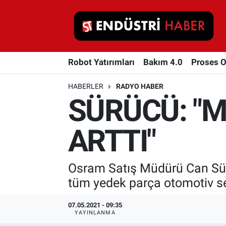
Robot Yatırımları
Robot Yatırımları
Bakım 4.0
Proses 
Bakım 4.0
HABERLER
RADYO HABER
Proses Otomasyonu
SÜRÜCÜ: "
Makina
ARTTI"
Otomasyon
Osram Satış Müdürü Can Sür
Depolama Çözümleri
tüm yedek parça otomotiv se
İnşaat ve Malzeme
07.05.2021 - 09:35
YAYINLANMA
HaberOrtak