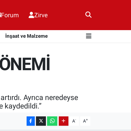
Forum
Zirve
i
İnşaat ve Malzeme
 ÖNEMİ
tırdı. Ayrıca neredeyse
 kaydedildi.”
-
+
A
A