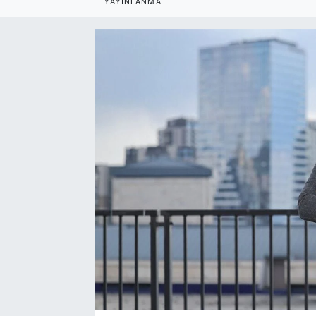
YAYINLANMA
EndüstriST
Enerjisini Üreten Fabrikalar
Endüstri 4.0 Uygulamaları
Ağır Sanayi Çözümleri