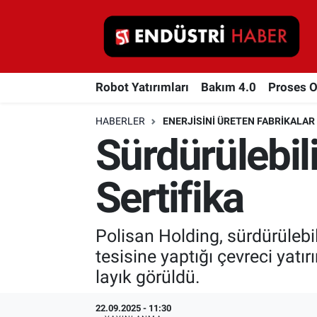
Robot Yatırımları
Robot Yatırımları
Bakım 4.0
Proses 
Bakım 4.0
HABERLER
ENERJISINI ÜRETEN FABRIKALAR
Proses Otomasyonu
Sürdürülebili
Makina
Sertifika
Otomasyon
Polisan Holding, sürdürülebil
Depolama Çözümleri
tesisine yaptığı çevreci yat
İnşaat ve Malzeme
layık görüldü.
HaberOrtak
22.09.2025 - 11:30