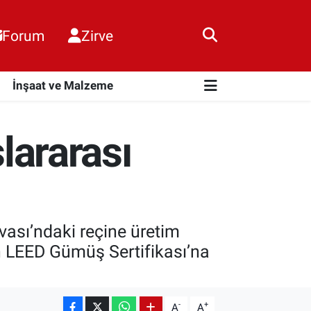
Forum
Zirve
i
İnşaat ve Malzeme
slararası
ovası’ndaki reçine üretim
an LEED Gümüş Sertifikası’na
-
+
A
A