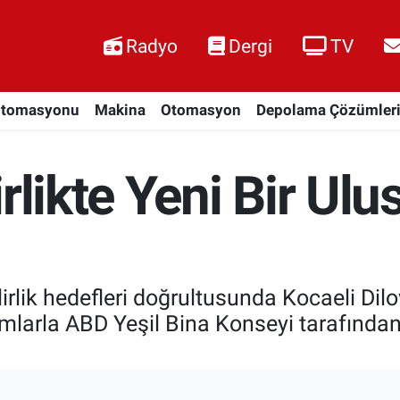
Radyo
Dergi
TV
Otomasyonu
Makina
Otomasyon
Depolama Çözümler
rlikte Yeni Bir Ulu
irlik hedefleri doğrultusunda Kocaeli Dil
ırımlarla ABD Yeşil Bina Konseyi tarafınd