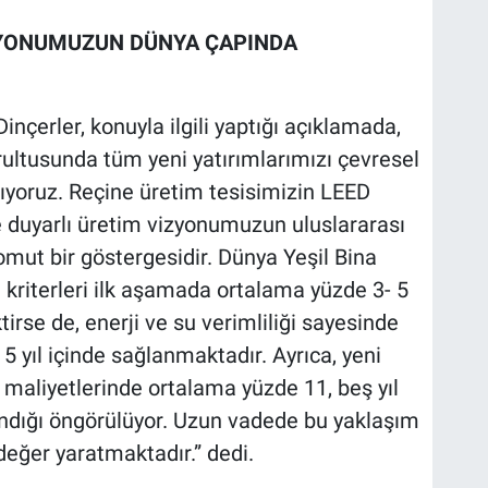
ZYONUMUZUN DÜNYA ÇAPINDA
nçerler, konuyla ilgili yaptığı açıklamada,
rultusunda tüm yeni yatırımlarımızı çevresel
lıyoruz. Reçine üretim tesisimizin LEED
 duyarlı üretim vizyonumuzun uluslararası
omut bir göstergesidir. Dünya Yeşil Bina
a kriterleri ilk aşamada ortalama yüzde 3- 5
irse de, enerji ve su verimliliği sayesinde
 5 yıl içinde sağlanmaktadır. Ayrıca, yeni
e maliyetlerinde ortalama yüzde 11, beş yıl
andığı öngörülüyor. Uzun vadede bu yaklaşım
eğer yaratmaktadır.” dedi.