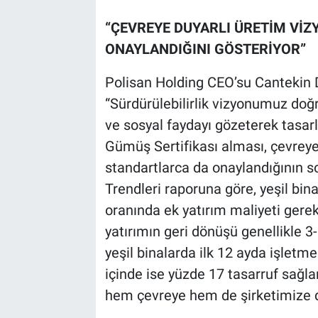
“ÇEVREYE DUYARLI ÜRETİM Vİ
ONAYLANDIĞINI GÖSTERİYOR”
Polisan Holding CEO’su Cantekin Di
“Sürdürülebilirlik vizyonumuz doğ
ve sosyal faydayı gözeterek tasar
Gümüş Sertifikası alması, çevreye
standartlarca da onaylandığının s
Trendleri raporuna göre, yeşil bin
oranında ek yatırım maliyeti gerekt
yatırımın geri dönüşü genellikle 3-
yeşil binalarda ilk 12 ayda işletm
içinde ise yüzde 17 tasarruf sağl
hem çevreye hem de şirketimize d