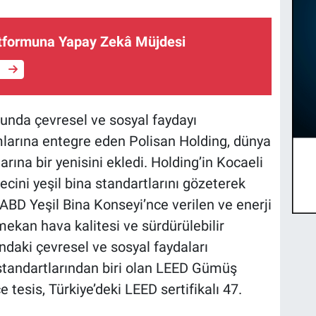
tformuna Yapay Zekâ Müjdesi
e
sunda çevresel ve sosyal faydayı
mlarına entegre eden Polisan Holding, dünya
arına bir yenisini ekledi. Holding’in Kocaeli
ecini yeşil bina standartlarını gözeterek
ABD Yeşil Bina Konseyi’nce verilen ve enerji
ç mekan hava kalitesi ve sürdürülebilir
ndaki çevresel ve sosyal faydaları
 standartlarından biri olan LEED Gümüş
e tesis, Türkiye’deki LEED sertifikalı 47.