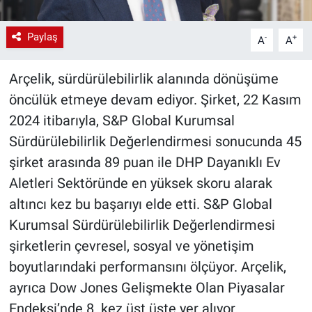
Paylaş
-
+
A
A
Arçelik, sürdürülebilirlik alanında dönüşüme
öncülük etmeye devam ediyor. Şirket, 22 Kasım
2024 itibarıyla, S&P Global Kurumsal
Sürdürülebilirlik Değerlendirmesi sonucunda 45
şirket arasında 89 puan ile DHP Dayanıklı Ev
Aletleri Sektöründe en yüksek skoru alarak
altıncı kez bu başarıyı elde etti. S&P Global
Kurumsal Sürdürülebilirlik Değerlendirmesi
şirketlerin çevresel, sosyal ve yönetişim
boyutlarındaki performansını ölçüyor. Arçelik,
ayrıca Dow Jones Gelişmekte Olan Piyasalar
Endeksi’nde 8. kez üst üste yer alıyor.