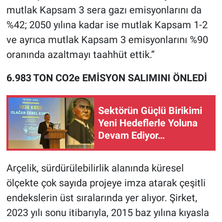
mutlak Kapsam 3 sera gazı emisyonlarını da
%42; 2050 yılına kadar ise mutlak Kapsam 1-2
ve ayrıca mutlak Kapsam 3 emisyonlarını %90
oranında azaltmayı taahhüt ettik.”
6.983 TON CO2e EMİSYON SALIMINI ÖNLEDİ
Sektörün Güçlü Birikimi
Yeni Hedeflerle Yoluna
Devam Ediyor…
Arçelik, sürdürülebilirlik alanında küresel
ölçekte çok sayıda projeye imza atarak çeşitli
endekslerin üst sıralarında yer alıyor. Şirket,
2023 yılı sonu itibarıyla, 2015 baz yılına kıyasla