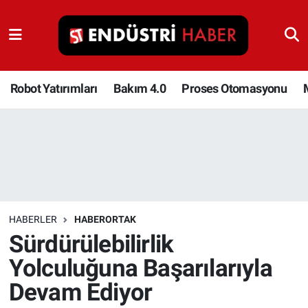
Robot Yatırımları
Bakım 4.0
Robot Yatırımları
Bakım 4.0
Proses Otomasyonu
Proses Otomasyonu
Makina
Otomasyon
HABERLER
HABERORTAK
Depolama Çözümleri
Sürdürülebilirlik
Yolculuğuna Başarılarıyla
İnşaat ve Malzeme
Devam Ediyor
HaberOrtak