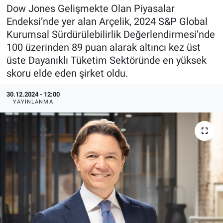
Dow Jones Gelişmekte Olan Piyasalar
EndüstriST
Endeksi’nde yer alan Arçelik, 2024 S&P Global
Kurumsal Sürdürülebilirlik Değerlendirmesi’nde
Enerjisini Üreten Fabrikalar
100 üzerinden 89 puan alarak altıncı kez üst
üste Dayanıklı Tüketim Sektöründe en yüksek
Endüstri 4.0 Uygulamaları
skoru elde eden şirket oldu.
Ağır Sanayi Çözümleri
30.12.2024 - 12:00
YAYINLANMA