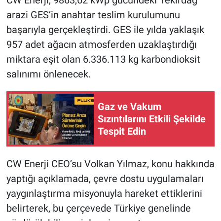
CW Enerji, 9863,62 kWp gücündeki Tekirdağ
arazi GES’in anahtar teslim kurulumunu
başarıyla gerçekleştirdi. GES ile yılda yaklaşık
957 adet ağacın atmosferden uzaklaştırdığı
miktara eşit olan 6.336.113 kg karbondioksit
salınımı önlenecek.
Gaz ve Vakum
Sızıntılarını Etkili Şekilde
Tespit Edin
CW Enerji CEO’su Volkan Yılmaz, konu hakkında
yaptığı açıklamada, çevre dostu uygulamaları
yaygınlaştırma misyonuyla hareket ettiklerini
belirterek, bu çerçevede Türkiye genelinde