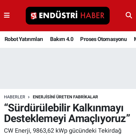
Robot Yatırımları
Bakım 4.0
Robot Yatırımları
Bakım 4.0
Proses Otomasyonu
Proses Otomasyonu
Makina
Otomasyon
HABERLER
ENERJISINI ÜRETEN FABRIKALAR
Depolama Çözümleri
“Sürdürülebilir Kalkınmayı
Desteklemeyi Amaçlıyoruz”
İnşaat ve Malzeme
CW Enerji, 9863,62 kWp gücündeki Tekirdağ
HaberOrtak