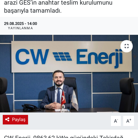
arazi GES’in anahtar teslim kurulumunu
başarıyla tamamladı.
EndüstriST
29.08.2025 - 14:00
Enerjisini Üreten Fabrikalar
YAYINLANMA
Endüstri 4.0 Uygulamaları
Ağır Sanayi Çözümleri
Paylaş
-
+
A
A