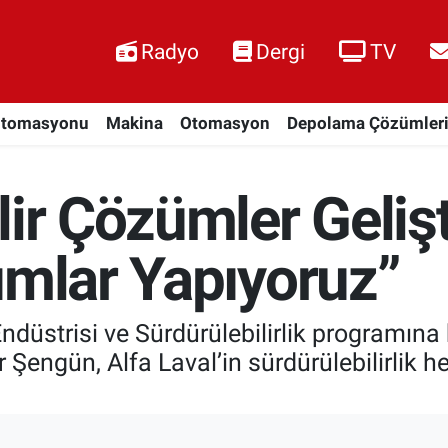
Radyo
Dergi
TV
Otomasyonu
Makina
Otomasyon
Depolama Çözümler
lir Çözümler Geliş
ımlar Yapıyoruz”
ndüstrisi ve Sürdürülebilirlik programına
engün, Alfa Laval’in sürdürülebilirlik hed