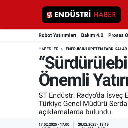
Robot Yatırımları
Robot Yatırımları
Bakım 4.0
Proses 
Bakım 4.0
HABERLER
ENERJISINI ÜRETEN FABRIKALAR
Proses Otomasyonu
“Sürdürülebi
Makina
Önemli Yatır
Otomasyon
ST Endüstri Radyo'da İsveç E
Depolama Çözümleri
Türkiye Genel Müdürü Serdar Ş
İnşaat ve Malzeme
açıklamalarda bulundu.
HaberOrtak
17.02.2025 - 17:00
20.02.2025 - 13:19