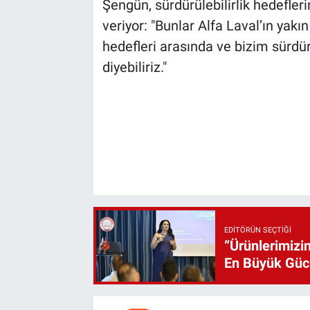
Şengün, sürdürülebilirlik hedefler
veriyor: "Bunlar Alfa Laval’ın yakı
hedefleri arasında ve bizim sürdürü
diyebiliriz."
EDITÖRÜN SEÇTIĞI
“Ürünlerimizin
En Büyük Gü