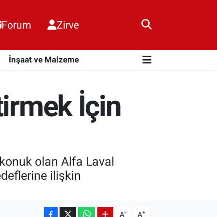
Forum
Zirve
i
İnşaat ve Malzeme
tirmek İçin
 konuk olan Alfa Laval
eflerine ilişkin
-
+
A
A