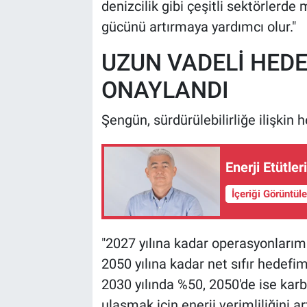
denizcilik gibi çeşitli sektörlerde 
gücünü artırmaya yardımcı olur."
UZUN VADELİ HEDE
ONAYLANDI
Şengün, sürdürülebilirliğe ilişkin h
Enerji Etütle
İçeriği Görüntül
"2027 yılına kadar operasyonlarım
2050 yılına kadar net sıfır hedefi
2030 yılında %50, 2050'de ise kar
ulaşmak için enerji verimliliğini art