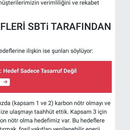
müşterilerimizin verimliliğini ve rekabet
FLERİ SBTi TARAFINDAN
edeflerine ilişkin ise şunları söylüyor:
ri: Hedef Sadece Tasarruf Değil
e
ızda (kapsam 1 ve 2) karbon nötr olmayı ve
mize ulaşmayı taahhüt ettik. Kapsam 3 için
bon nötr olma hedefimiz var. Bu hedeflere
ırmak, fosil yakıtları yenilenebilir enerji