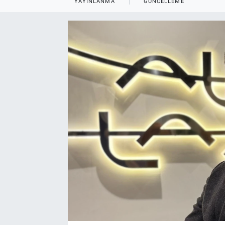
YAYINLANMA
GÜNCELLEME
EndüstriST
Enerjisini Üreten Fabrikalar
Endüstri 4.0 Uygulamaları
Ağır Sanayi Çözümleri