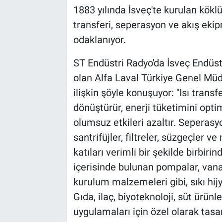
1883 yılında İsveç'te kurulan köklü 
transferi, seperasyon ve akış eki
odaklanıyor.
ST Endüstri Radyo'da İsveç Endüst
olan Alfa Laval Türkiye Genel Müd
ilişkin şöyle konuşuyor: "Isı transf
dönüştürür, enerji tüketimini opti
olumsuz etkileri azaltır. Seperasy
santrifüjler, filtreler, süzgeçler 
katıları verimli bir şekilde birbiri
içerisinde bulunan pompalar, vana
kurulum malzemeleri gibi, sıkı hijy
Gıda, ilaç, biyoteknoloji, süt ürünl
uygulamaları için özel olarak tasarl