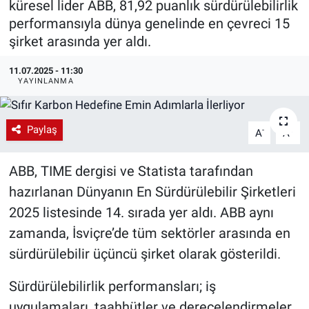
küresel lider ABB, 81,92 puanlık sürdürülebilirlik
performansıyla dünya genelinde en çevreci 15
EndüstriST
şirket arasında yer aldı.
Enerjisini Üreten Fabrikalar
11.07.2025 - 11:30
YAYINLANMA
Endüstri 4.0 Uygulamaları
Ağır Sanayi Çözümleri
Paylaş
-
+
A
A
ABB, TIME dergisi ve Statista tarafından
hazırlanan Dünyanın En Sürdürülebilir Şirketleri
2025 listesinde 14. sırada yer aldı. ABB aynı
zamanda, İsviçre’de tüm sektörler arasında en
sürdürülebilir üçüncü şirket olarak gösterildi.
Sürdürülebilirlik performansları; iş
uygulamaları, taahhütler ve derecelendirmeler,