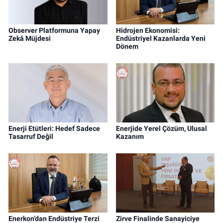
Observer Platformuna Yapay
Hidrojen Ekonomisi:
Zekâ Müjdesi
Endüstriyel Kazanlarda Yeni
Dönem
Enerji Etütleri: Hedef Sadece
Enerjide Yerel Çözüm, Ulusal
Tasarruf Değil
Kazanım
Enerkon’dan Endüstriye Terzi
Zirve Finalinde Sanayiciye