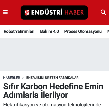
Robot Yatırımları
Bakım 4.0
Robot Yatırımları
Bakım 4.0
Proses Otomasyonu
Proses Otomasyonu
Makina
Otomasyon
HABERLER
ENERJISINI ÜRETEN FABRIKALAR
Depolama Çözümleri
Sıfır Karbon Hedefine Emin
Adımlarla İlerliyor
İnşaat ve Malzeme
Elektrifikasyon ve otomasyon teknolojilerinde
HaberOrtak