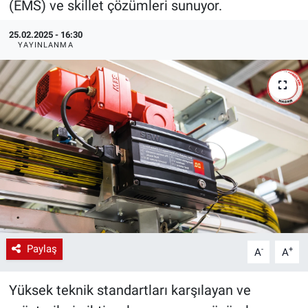
(EMS) ve skillet çözümleri sunuyor.
EndüstriST
25.02.2025 - 16:30
YAYINLANMA
Enerjisini Üreten Fabrikalar
Endüstri 4.0 Uygulamaları
Ağır Sanayi Çözümleri
Paylaş
-
+
A
A
Yüksek teknik standartları karşılayan ve