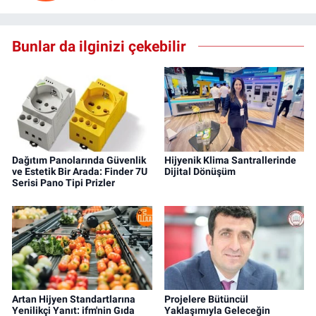
Bunlar da ilginizi çekebilir
Dağıtım Panolarında Güvenlik
Hijyenik Klima Santrallerinde
ve Estetik Bir Arada: Finder 7U
Dijital Dönüşüm
Serisi Pano Tipi Prizler
Artan Hijyen Standartlarına
Projelere Bütüncül
Yenilikçi Yanıt: ifm'nin Gıda
Yaklaşımıyla Geleceğin