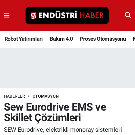
Robot Yatırımları
Bakım 4.0
Robot Yatırımları
Bakım 4.0
Proses Otomasyonu
Proses Otomasyonu
Makina
Otomasyon
HABERLER
OTOMASYON
Depolama Çözümleri
Sew Eurodrive EMS ve
Skillet Çözümleri
İnşaat ve Malzeme
SEW Eurodrive, elektrikli monoray sistemleri
HaberOrtak