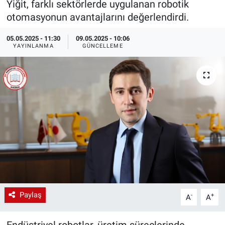
Yiğit, farklı sektörlerde uygulanan robotik
otomasyonun avantajlarını değerlendirdi.
EndüstriST
05.05.2025 - 11:30
09.05.2025 - 10:06
Enerjisini Üreten Fabrikalar
YAYINLANMA
GÜNCELLEME
Endüstri 4.0 Uygulamaları
Ağır Sanayi Çözümleri
Paylaş
-
+
A
A