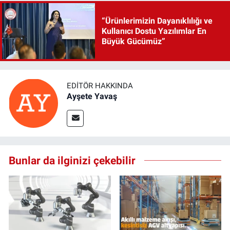
“Ürünlerimizin Dayanıklılığı ve
Kullanıcı Dostu Yazılımlar En
Büyük Gücümüz”
EDITÖR HAKKINDA
Ayşete Yavaş
Bunlar da ilginizi çekebilir