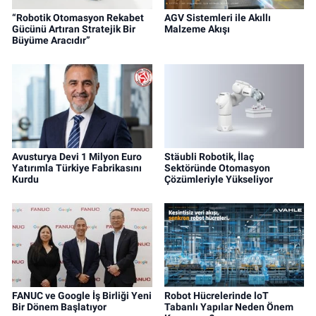
“Robotik Otomasyon Rekabet
AGV Sistemleri ile Akıllı
Gücünü Artıran Stratejik Bir
Malzeme Akışı
Büyüme Aracıdır”
Avusturya Devi 1 Milyon Euro
Stäubli Robotik, İlaç
Yatırımla Türkiye Fabrikasını
Sektöründe Otomasyon
Kurdu
Çözümleriyle Yükseliyor
FANUC ve Google İş Birliği Yeni
Robot Hücrelerinde loT
Bir Dönem Başlatıyor
Tabanlı Yapılar Neden Önem