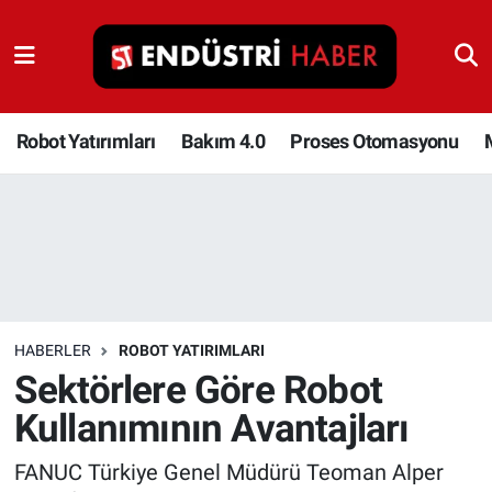
Robot Yatırımları
Bakım 4.0
Robot Yatırımları
Bakım 4.0
Proses Otomasyonu
Proses Otomasyonu
Makina
Otomasyon
HABERLER
ROBOT YATIRIMLARI
Depolama Çözümleri
Sektörlere Göre Robot
Kullanımının Avantajları
İnşaat ve Malzeme
FANUC Türkiye Genel Müdürü Teoman Alper
HaberOrtak