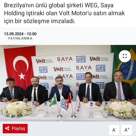
Brezilya'nın ünlü global şirketi WEG, Saya
EndüstriST
Holding iştiraki olan Volt Motor'u satın almak
için bir sözleşme imzaladı.
Enerjisini Üreten Fabrikalar
13.09.2024 - 12:00
YAYINLANMA
Endüstri 4.0 Uygulamaları
Ağır Sanayi Çözümleri
Paylaş
-
+
A
A