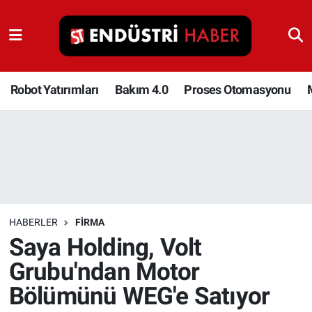
Robot Yatırımları
Bakım 4.0
Robot Yatırımları
Bakım 4.0
Proses Otomasyonu
Proses Otomasyonu
Makina
Otomasyon
HABERLER
FIRMA
Depolama Çözümleri
Saya Holding, Volt
Grubu'ndan Motor
İnşaat ve Malzeme
Bölümünü WEG'e Satıyor
HaberOrtak