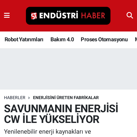
Robot Yatırımları
Bakım 4.0
Robot Yatırımları
Bakım 4.0
Proses Otomasyonu
Proses Otomasyonu
Makina
Otomasyon
HABERLER
ENERJISINI ÜRETEN FABRIKALAR
Depolama Çözümleri
SAVUNMANIN ENERJİSİ
CW İLE YÜKSELİYOR
İnşaat ve Malzeme
Yenilenebilir enerji kaynakları ve
HaberOrtak