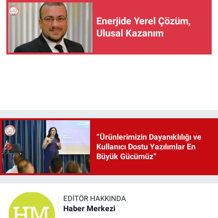
Enerjide Yerel Çözüm,
Ulusal Kazanım
“Ürünlerimizin Dayanıklılığı ve
Kullanıcı Dostu Yazılımlar En
Büyük Gücümüz”
EDITÖR HAKKINDA
Haber Merkezi