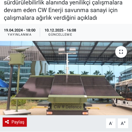
sürdürülebilirlik alanında yenilikçi çalışmalara
devam eden CW Enerji savunma sanayi için
EndüstriST
çalışmalara ağırlık verdiğini açıkladı
Enerjisini Üreten Fabrikalar
19.04.2024 - 18:00
10.12.2025 - 16:08
YAYINLANMA
GÜNCELLEME
Endüstri 4.0 Uygulamaları
Ağır Sanayi Çözümleri
Paylaş
-
+
A
A