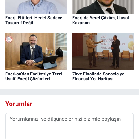
Enerji Etütleri: Hedef Sadece
Enerjide Yerel Çözüm, Ulusal
Tasarruf Değil
Kazanım
Enerkon’dan Endüstriye Terzi
Zirve Finalinde Sanayiciye
Usulü Enerji Çözümleri
Finansal Yol Haritası
Yorumlar