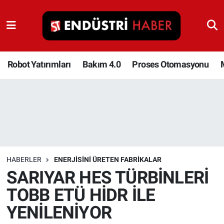
Robot Yatırımları
Bakım 4.0
Robot Yatırımları
Bakım 4.0
Proses Otomasyonu
Proses Otomasyonu
Makina
Otomasyon
HABERLER
ENERJISINI ÜRETEN FABRIKALAR
Depolama Çözümleri
SARIYAR HES TÜRBİNLERİ
TOBB ETÜ HİDR İLE
İnşaat ve Malzeme
YENİLENİYOR
HaberOrtak