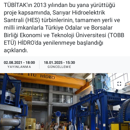
TÜBİTAK'ın 2013 yılından bu yana yürüttüğü
EndüstriST
proje kapsamında, Sarıyar Hidroelektrik
Santrali (HES) türbinlerinin, tamamen yerli ve
Enerjisini Üreten Fabrikalar
milli imkanlarla Türkiye Odalar ve Borsalar
Birliği Ekonomi ve Teknoloji Üniversitesi (TOBB
Endüstri 4.0 Uygulamaları
ETÜ) HİDRO'da yenilenmeye başlandığı
açıklandı.
Ağır Sanayi Çözümleri
02.08.2021 - 18:00
18.01.2025 - 15:30
YAYINLANMA
GÜNCELLEME