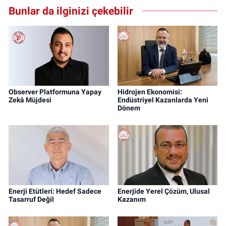
Bunlar da ilginizi çekebilir
Observer Platformuna Yapay
Hidrojen Ekonomisi:
Zekâ Müjdesi
Endüstriyel Kazanlarda Yeni
Dönem
Enerji Etütleri: Hedef Sadece
Enerjide Yerel Çözüm, Ulusal
Tasarruf Değil
Kazanım