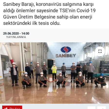
Sanibey Barajı, koronavirüs salgınına karşı
EndüstriST
aldığı önlemler sayesinde TSE’nin Covid-19
Güven Üretim Belgesine sahip olan enerji
Enerjisini Üreten Fabrikalar
sektöründeki ilk tesis oldu.
Endüstri 4.0 Uygulamaları
29.06.2020 - 14:00
YAYINLANMA
Ağır Sanayi Çözümleri