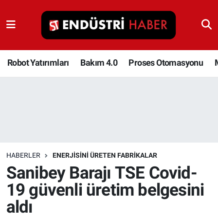
Robot Yatırımları
Bakım 4.0
Robot Yatırımları
Bakım 4.0
Proses Otomasyonu
Proses Otomasyonu
Makina
Otomasyon
HABERLER
ENERJISINI ÜRETEN FABRIKALAR
Depolama Çözümleri
Sanibey Barajı TSE Covid-
19 güvenli üretim belgesini
İnşaat ve Malzeme
aldı
HaberOrtak