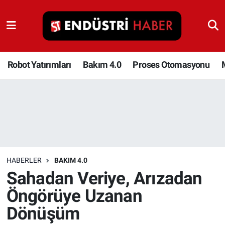
Robot Yatırımları
Bakım 4.0
Robot Yatırımları
Bakım 4.0
Proses Otomasyonu
Proses Otomasyonu
Makina
Otomasyon
HABERLER
BAKIM 4.0
Depolama Çözümleri
Sahadan Veriye, Arızadan
Öngörüye Uzanan
İnşaat ve Malzeme
Dönüşüm
HaberOrtak