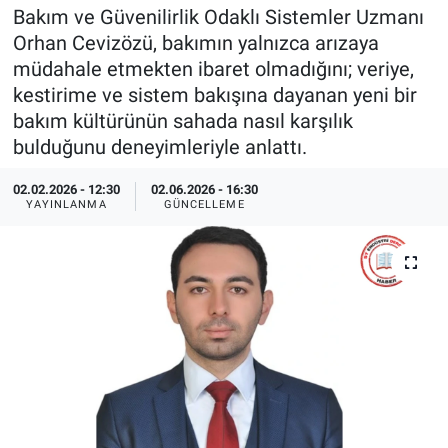
Bakım ve Güvenilirlik Odaklı Sistemler Uzmanı
EndüstriST
Orhan Cevizözü, bakımın yalnızca arızaya
müdahale etmekten ibaret olmadığını; veriye,
Enerjisini Üreten Fabrikalar
kestirime ve sistem bakışına dayanan yeni bir
bakım kültürünün sahada nasıl karşılık
Endüstri 4.0 Uygulamaları
bulduğunu deneyimleriyle anlattı.
Ağır Sanayi Çözümleri
02.02.2026 - 12:30
02.06.2026 - 16:30
YAYINLANMA
GÜNCELLEME