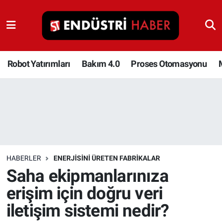
Robot Yatırımları
Bakım 4.0
Robot Yatırımları
Bakım 4.0
Proses Otomasyonu
Proses Otomasyonu
Makina
Otomasyon
HABERLER
ENERJISINI ÜRETEN FABRIKALAR
Depolama Çözümleri
Saha ekipmanlarınıza
erişim için doğru veri
İnşaat ve Malzeme
iletişim sistemi nedir?
HaberOrtak