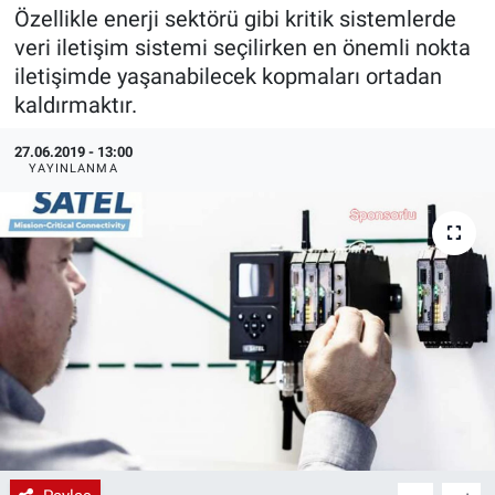
Özellikle enerji sektörü gibi kritik sistemlerde
EndüstriST
veri iletişim sistemi seçilirken en önemli nokta
iletişimde yaşanabilecek kopmaları ortadan
Enerjisini Üreten Fabrikalar
kaldırmaktır.
Endüstri 4.0 Uygulamaları
27.06.2019 - 13:00
YAYINLANMA
Ağır Sanayi Çözümleri