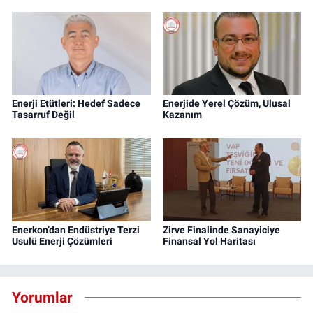
Enerji Etütleri: Hedef Sadece
Enerjide Yerel Çözüm, Ulusal
Tasarruf Değil
Kazanım
Enerkon’dan Endüstriye Terzi
Zirve Finalinde Sanayiciye
Usulü Enerji Çözümleri
Finansal Yol Haritası
Yorumlar