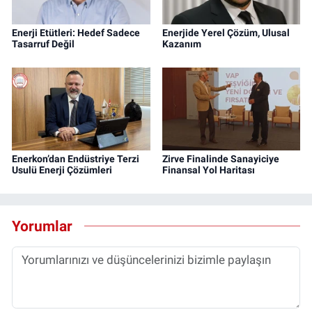
Enerji Etütleri: Hedef Sadece
Enerjide Yerel Çözüm, Ulusal
Tasarruf Değil
Kazanım
Enerkon’dan Endüstriye Terzi
Zirve Finalinde Sanayiciye
Usulü Enerji Çözümleri
Finansal Yol Haritası
Yorumlar