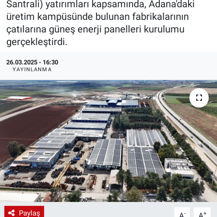
Santrali) yatırımları kapsamında, Adana'daki
üretim kampüsünde bulunan fabrikalarının
EndüstriST
çatılarına güneş enerji panelleri kurulumu
gerçekleştirdi.
Enerjisini Üreten Fabrikalar
26.03.2025 - 16:30
Endüstri 4.0 Uygulamaları
YAYINLANMA
Ağır Sanayi Çözümleri
Paylaş
-
+
A
A