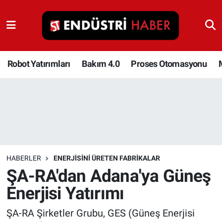
Robot Yatırımları
Bakım 4.0
Robot Yatırımları
Bakım 4.0
Proses Otomasyonu
Proses Otomasyonu
Makina
Otomasyon
HABERLER
ENERJISINI ÜRETEN FABRIKALAR
Depolama Çözümleri
ŞA-RA'dan Adana'ya Güneş
Enerjisi Yatırımı
İnşaat ve Malzeme
ŞA-RA Şirketler Grubu, GES (Güneş Enerjisi
HaberOrtak