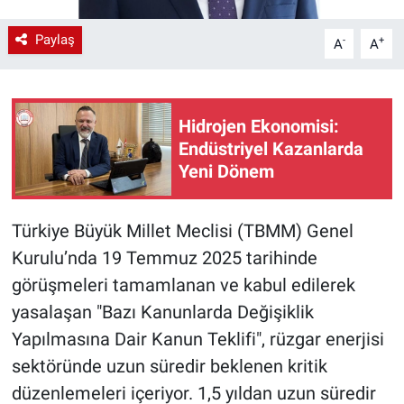
Paylaş
-
+
A
A
Hidrojen Ekonomisi:
Endüstriyel Kazanlarda
Yeni Dönem
Türkiye Büyük Millet Meclisi (TBMM) Genel
Kurulu’nda 19 Temmuz 2025 tarihinde
görüşmeleri tamamlanan ve kabul edilerek
yasalaşan "Bazı Kanunlarda Değişiklik
Yapılmasına Dair Kanun Teklifi", rüzgar enerjisi
sektöründe uzun süredir beklenen kritik
düzenlemeleri içeriyor. 1,5 yıldan uzun süredir