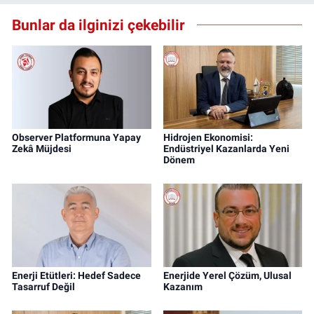
Bunlar da ilginizi çekebilir
Observer Platformuna Yapay
Hidrojen Ekonomisi:
Zekâ Müjdesi
Endüstriyel Kazanlarda Yeni
Dönem
Enerji Etütleri: Hedef Sadece
Enerjide Yerel Çözüm, Ulusal
Tasarruf Değil
Kazanım