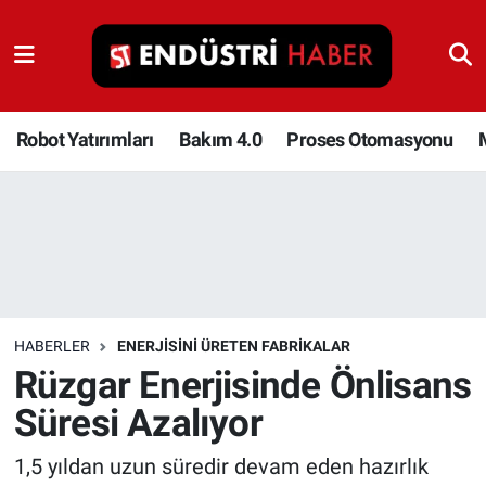
Robot Yatırımları
Bakım 4.0
Robot Yatırımları
Bakım 4.0
Proses Otomasyonu
Proses Otomasyonu
Makina
Otomasyon
HABERLER
ENERJISINI ÜRETEN FABRIKALAR
Depolama Çözümleri
Rüzgar Enerjisinde Önlisans
Süresi Azalıyor
İnşaat ve Malzeme
1,5 yıldan uzun süredir devam eden hazırlık
HaberOrtak