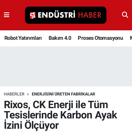
Robot Yatırımları
Bakım 4.0
Robot Yatırımları
Bakım 4.0
Proses Otomasyonu
Proses Otomasyonu
Makina
Otomasyon
HABERLER
ENERJISINI ÜRETEN FABRIKALAR
Depolama Çözümleri
Rixos, CK Enerji ile Tüm
Tesislerinde Karbon Ayak
İnşaat ve Malzeme
İzini Ölçüyor
HaberOrtak