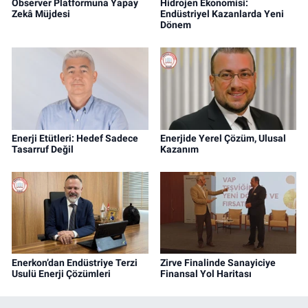
Observer Platformuna Yapay
Hidrojen Ekonomisi:
Zekâ Müjdesi
Endüstriyel Kazanlarda Yeni
Dönem
Enerji Etütleri: Hedef Sadece
Enerjide Yerel Çözüm, Ulusal
Tasarruf Değil
Kazanım
Enerkon’dan Endüstriye Terzi
Zirve Finalinde Sanayiciye
Usulü Enerji Çözümleri
Finansal Yol Haritası