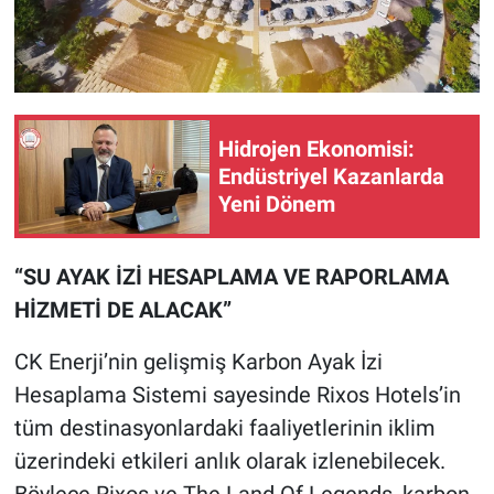
Hidrojen Ekonomisi:
Endüstriyel Kazanlarda
Yeni Dönem
“SU AYAK İZİ HESAPLAMA VE RAPORLAMA
HİZMETİ DE ALACAK”
CK Enerji’nin gelişmiş Karbon Ayak İzi
Hesaplama Sistemi sayesinde Rixos Hotels’in
tüm destinasyonlardaki faaliyetlerinin iklim
üzerindeki etkileri anlık olarak izlenebilecek.