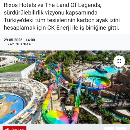
Rixos Hotels ve The Land Of Legends,
EndüstriST
sürdürülebilirlik vizyonu kapsamında
Türkiye’deki tüm tesislerinin karbon ayak izini
Enerjisini Üreten Fabrikalar
hesaplamak için CK Enerji ile iş birliğine gitti.
Endüstri 4.0 Uygulamaları
29.05.2025 - 14:00
YAYINLANMA
Ağır Sanayi Çözümleri