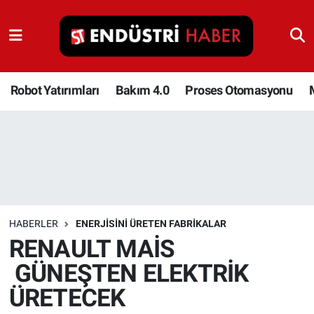
Robot Yatırımları
Bakım 4.0
Robot Yatırımları
Bakım 4.0
Proses Otomasyonu
Proses Otomasyonu
Makina
Otomasyon
HABERLER
ENERJISINI ÜRETEN FABRIKALAR
Depolama Çözümleri
RENAULT MAİS
GÜNEŞTEN ELEKTRİK
İnşaat ve Malzeme
ÜRETECEK
HaberOrtak