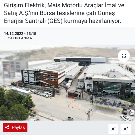
Girişim Elektrik, Mais Motorlu Araçlar İmal ve
EndüstriST
Satış A.Ş.’nin Bursa tesislerine çatı Güneş
Enerjisi Santrali (GES) kurmaya hazırlanıyor.
Enerjisini Üreten Fabrikalar
14.12.2022 - 13:15
YAYINLANMA
Endüstri 4.0 Uygulamaları
Ağır Sanayi Çözümleri
Paylaş
-
+
A
A