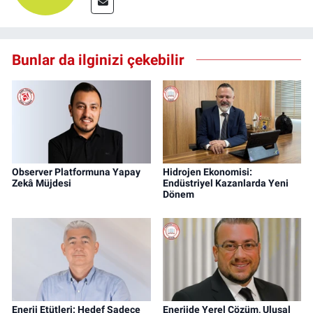
Bunlar da ilginizi çekebilir
Observer Platformuna Yapay
Hidrojen Ekonomisi:
Zekâ Müjdesi
Endüstriyel Kazanlarda Yeni
Dönem
Enerji Etütleri: Hedef Sadece
Enerjide Yerel Çözüm, Ulusal