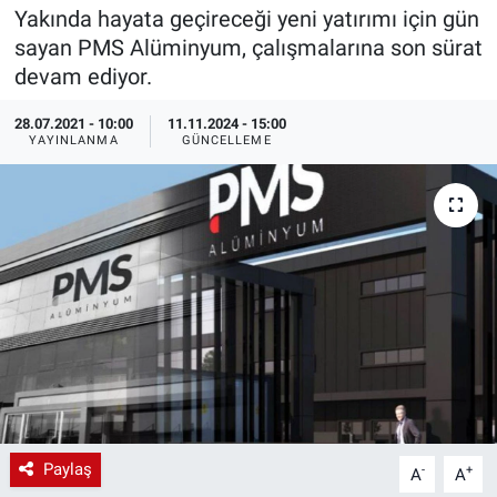
Yakında hayata geçireceği yeni yatırımı için gün
EndüstriST
sayan PMS Alüminyum, çalışmalarına son sürat
devam ediyor.
Enerjisini Üreten Fabrikalar
28.07.2021 - 10:00
11.11.2024 - 15:00
YAYINLANMA
GÜNCELLEME
Endüstri 4.0 Uygulamaları
Ağır Sanayi Çözümleri
Paylaş
-
+
A
A