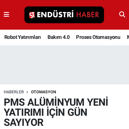
Robot Yatırımları
Bakım 4.0
Robot Yatırımları
Bakım 4.0
Proses Otomasyonu
Proses Otomasyonu
Makina
Otomasyon
HABERLER
OTOMASYON
Depolama Çözümleri
PMS ALÜMİNYUM YENİ
YATIRIMI İÇİN GÜN
İnşaat ve Malzeme
SAYIYOR
HaberOrtak