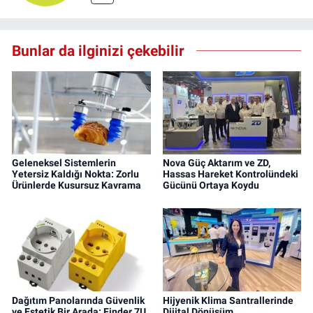
Bunlar da ilginizi çekebilir
Geleneksel Sistemlerin
Nova Güç Aktarım ve ZD,
Yetersiz Kaldığı Nokta: Zorlu
Hassas Hareket Kontrolündeki
Ürünlerde Kusursuz Kavrama
Gücünü Ortaya Koydu
Dağıtım Panolarında Güvenlik
Hijyenik Klima Santrallerinde
ve Estetik Bir Arada: Finder 7U
Dijital Dönüşüm