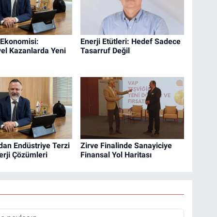
 Ekonomisi:
Enerji Etütleri: Hedef Sadece
yel Kazanlarda Yeni
Tasarruf Değil
dan Endüstriye Terzi
Zirve Finalinde Sanayiciye
erji Çözümleri
Finansal Yol Haritası