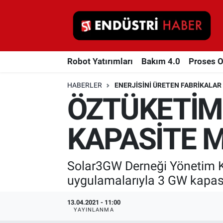
Robot Yatırımları
Robot Yatırımları
Bakım 4.0
Proses 
Bakım 4.0
HABERLER
ENERJISINI ÜRETEN FABRIKALAR
Proses Otomasyonu
ÖZTÜKETİM
Makina
KAPASİTE
Otomasyon
Solar3GW Derneği Yönetim K
Depolama Çözümleri
uygulamalarıyla 3 GW kapa
İnşaat ve Malzeme
13.04.2021 - 11:00
YAYINLANMA
HaberOrtak