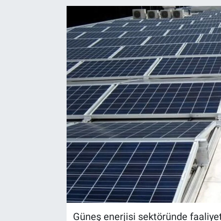
EndüstriST
Enerjisini Üreten Fabrikalar
Endüstri 4.0 Uygulamaları
Ağır Sanayi Çözümleri
Güneş enerjisi sektöründe faaliy