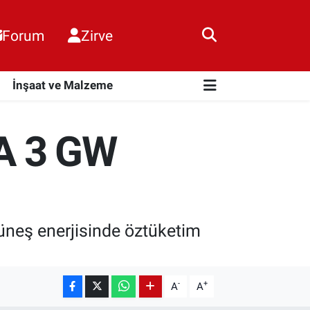
Forum
Zirve
i
İnşaat ve Malzeme
A 3 GW
neş enerjisinde öztüketim
-
+
A
A