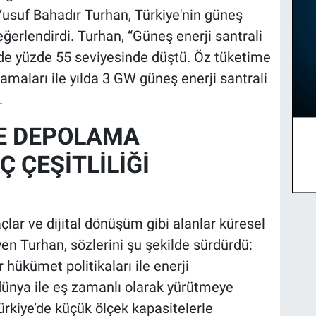
usuf Bahadır Turhan, Türkiye'nin güneş
eğerlendirdi. Turhan, “Güneş enerji santrali
inde yüzde 55 seviyesinde düştü. Öz tüketime
lamaları ile yılda 3 GW güneş enerji santrali
.
VE DEPOLAMA
 ÇEŞİTLİLİĞİ
raçlar ve dijital dönüşüm gibi alanlar küresel
iyen Turhan, sözlerini şu şekilde sürdürdü:
r hükümet politikaları ile enerji
ünya ile eş zamanlı olarak yürütmeye
rkiye’de küçük ölçek kapasitelerle