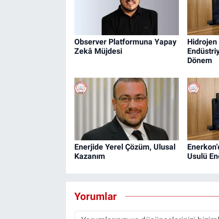
Observer Platformuna Yapay
Hidrojen
Zekâ Müjdesi
Endüstri
Dönem
Enerjide Yerel Çözüm, Ulusal
Enerkon’
Kazanım
Usulü En
Yorumlar