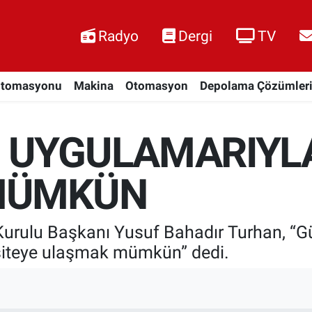
Radyo
Dergi
TV
Otomasyonu
Makina
Otomasyon
Depolama Çözümler
 UYGULAMARIYL
 MÜMKÜN
urulu Başkanı Yusuf Bahadır Turhan, “Gü
siteye ulaşmak mümkün” dedi.