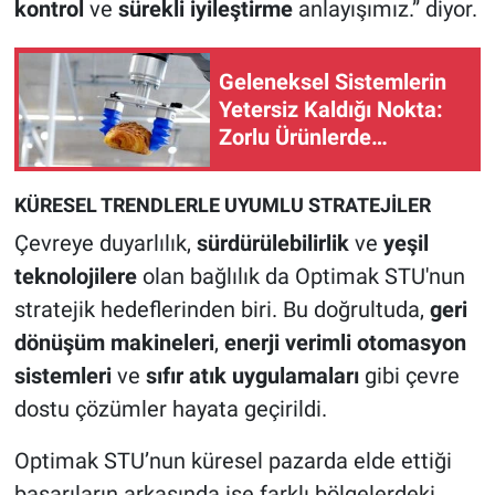
kontrol
ve
sürekli iyileştirme
anlayışımız.” diyor.
Geleneksel Sistemlerin
Yetersiz Kaldığı Nokta:
Zorlu Ürünlerde
Kusursuz Kavrama
KÜRESEL TRENDLERLE UYUMLU STRATEJİLER
Çevreye duyarlılık,
sürdürülebilirlik
ve
yeşil
teknolojilere
olan bağlılık da Optimak STU'nun
stratejik hedeflerinden biri. Bu doğrultuda,
geri
dönüşüm makineleri
,
enerji verimli otomasyon
sistemleri
ve
sıfır atık uygulamaları
gibi çevre
dostu çözümler hayata geçirildi.
Optimak STU’nun küresel pazarda elde ettiği
başarıların arkasında ise farklı bölgelerdeki