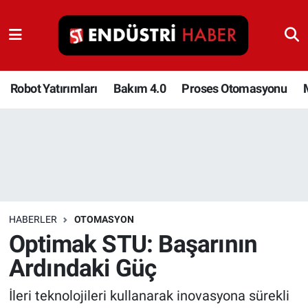
Robot Yatırımları
Bakım 4.0
Robot Yatırımları
Bakım 4.0
Proses Otomasyonu
Proses Otomasyonu
Makina
Otomasyon
HABERLER
OTOMASYON
Depolama Çözümleri
Optimak STU: Başarının
Ardındaki Güç
İnşaat ve Malzeme
İleri teknolojileri kullanarak inovasyona sürekli
HaberOrtak