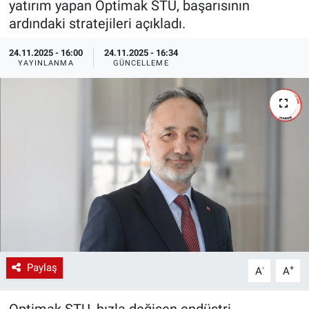
yatırım yapan Optimak STU, başarısının
ardındaki stratejileri açıkladı.
EndüstriST
24.11.2025 - 16:00
24.11.2025 - 16:34
Enerjisini Üreten Fabrikalar
YAYINLANMA
GÜNCELLEME
Endüstri 4.0 Uygulamaları
Ağır Sanayi Çözümleri
Paylaş
-
+
A
A