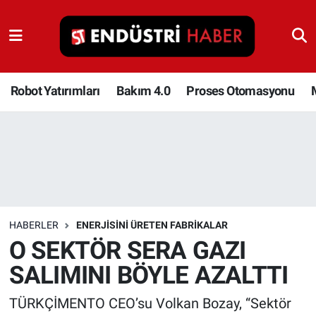
Robot Yatırımları
Bakım 4.0
Robot Yatırımları
Bakım 4.0
Proses Otomasyonu
Proses Otomasyonu
Makina
Otomasyon
HABERLER
ENERJISINI ÜRETEN FABRIKALAR
Depolama Çözümleri
O SEKTÖR SERA GAZI
SALIMINI BÖYLE AZALTTI
İnşaat ve Malzeme
TÜRKÇİMENTO CEO’su Volkan Bozay, “Sektör
HaberOrtak