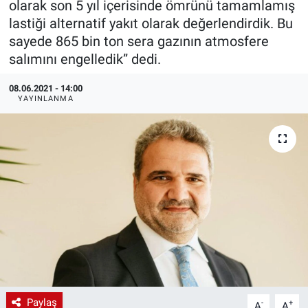
olarak son 5 yıl içerisinde ömrünü tamamlamış
lastiği alternatif yakıt olarak değerlendirdik. Bu
EndüstriST
sayede 865 bin ton sera gazının atmosfere
salımını engelledik” dedi.
Enerjisini Üreten Fabrikalar
08.06.2021 - 14:00
Endüstri 4.0 Uygulamaları
YAYINLANMA
Ağır Sanayi Çözümleri
Paylaş
-
+
A
A