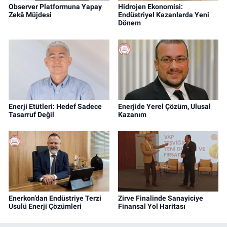
Observer Platformuna Yapay
Hidrojen Ekonomisi:
Zekâ Müjdesi
Endüstriyel Kazanlarda Yeni
Dönem
Enerji Etütleri: Hedef Sadece
Enerjide Yerel Çözüm, Ulusal
Tasarruf Değil
Kazanım
Enerkon’dan Endüstriye Terzi
Zirve Finalinde Sanayiciye
Usulü Enerji Çözümleri
Finansal Yol Haritası