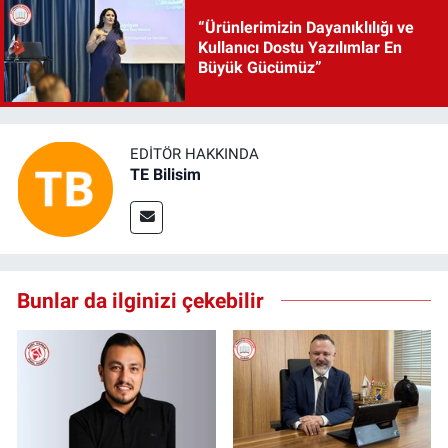
“Ürünlerimizin Dayanıklılığı ve
Kullanıcı Dostu Yazılımlar En
Büyük Gücümüz”
EDITÖR HAKKINDA
TE Bilisim
Bunlar da ilginizi çekebilir