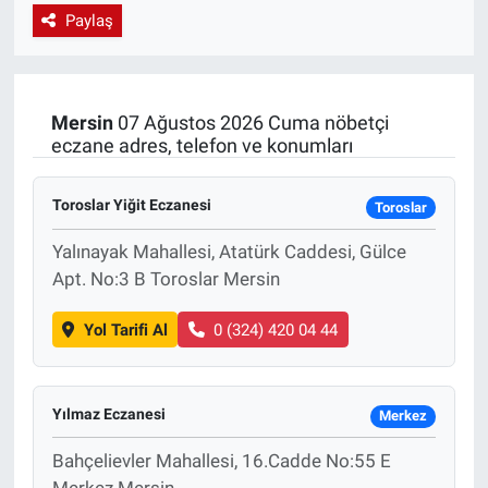
Paylaş
EndüstriST
Enerjisini Üreten Fabrikalar
Mersin
07 Ağustos 2026 Cuma nöbetçi
eczane adres, telefon ve konumları
Endüstri 4.0 Uygulamaları
Ağır Sanayi Çözümleri
Toroslar Yiğit Eczanesi
Toroslar
Yalınayak Mahallesi, Atatürk Caddesi, Gülce
Apt. No:3 B Toroslar Mersin
Yol Tarifi Al
0 (324) 420 04 44
Yılmaz Eczanesi
Merkez
Bahçelievler Mahallesi, 16.Cadde No:55 E
Merkez Mersin