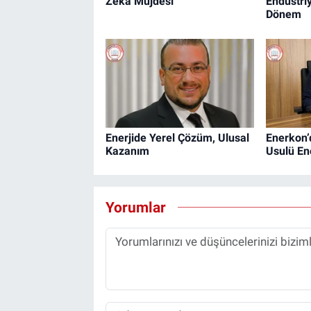
Zekâ Müjdesi
Endüstri
Dönem
Enerjide Yerel Çözüm, Ulusal
Enerkon’
Kazanım
Usulü En
Yorumlar