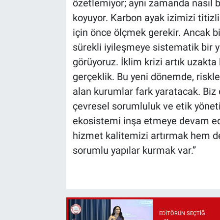
özetlemiyor; aynı zamanda nasıl b
koyuyor. Karbon ayak izimizi titizl
için önce ölçmek gerekir. Ancak biz
sürekli iyileşmeye sistematik bir 
görüyoruz. İklim krizi artık uzakta 
gerçeklik. Bu yeni dönemde, riskle
alan kurumlar fark yaratacak. Biz d
çevresel sorumluluk ve etik yönetiş
ekosistemi inşa etmeye devam ed
hizmet kalitemizi artırmak hem de
sorumlu yapılar kurmak var.”
EDITÖRÜN SEÇTIĞI