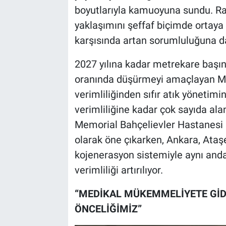
boyutlarıyla kamuoyuna sundu. Rap
yaklaşımını şeffaf biçimde ortaya 
karşısında artan sorumluluğuna da
2027 yılına kadar metrekare baş
oranında düşürmeyi amaçlayan Me
verimliliğinden sıfır atık yönetimi
verimliliğine kadar çok sayıda ala
Memorial Bahçelievler Hastanesi 
olarak öne çıkarken, Ankara, Ataşe
kojenerasyon sistemiyle aynı anda
verimliliği artırılıyor.
“MEDİKAL MÜKEMMELİYETE GİD
ÖNCELİĞİMİZ”