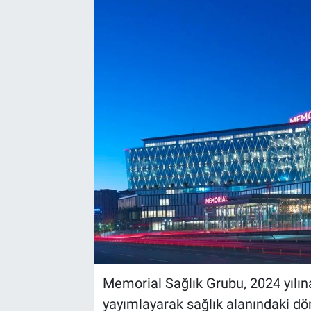
EndüstriST
Enerjisini Üreten Fabrikalar
Endüstri 4.0 Uygulamaları
Ağır Sanayi Çözümleri
Memorial Sağlık Grubu, 2024 yılına 
yayımlayarak sağlık alanındaki d