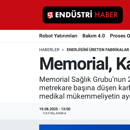
Robot Yatırımları
Robot Yatırımları
Bakım 4.0
Proses 
Bakım 4.0
HABERLER
ENERJISINI ÜRETEN FABRIKALAR
Proses Otomasyonu
Memorial, Ka
Makina
Memorial Sağlık Grubu’nun 20
Otomasyon
metrekare başına düşen karbo
medikal mükemmeliyetin ayrı
Depolama Çözümleri
19.08.2025 - 13:00
İnşaat ve Malzeme
YAYINLANMA
HaberOrtak