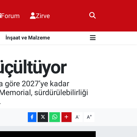
Forum
Zirve
i
İnşaat ve Malzeme
üçültüyor
na göre 2027’ye kadar
morial, sürdürülebilirliği
.
-
+
A
A