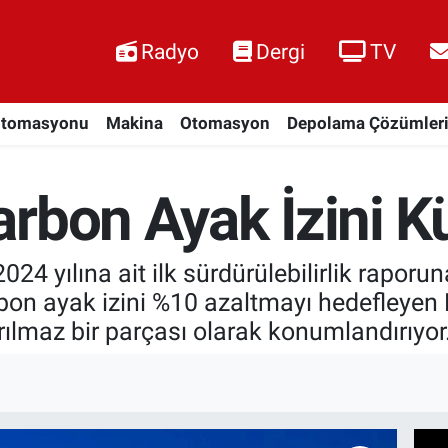
Radyo
Dergi
TV
Otomasyonu
Makina
Otomasyon
Depolama Çözümler
rbon Ayak İzini K
24 yılına ait ilk sürdürülebilirlik raporu
n ayak izini %10 azaltmayı hedefleyen Me
lmaz bir parçası olarak konumlandırıyor