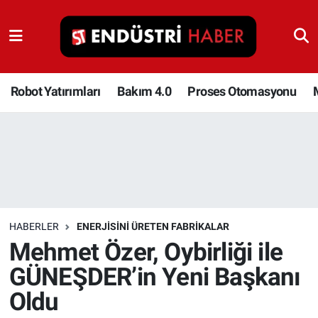
Robot Yatırımları
Bakım 4.0
Robot Yatırımları
Bakım 4.0
Proses Otomasyonu
Proses Otomasyonu
Makina
Otomasyon
HABERLER
ENERJISINI ÜRETEN FABRIKALAR
Depolama Çözümleri
Mehmet Özer, Oybirliği ile
GÜNEŞDER’in Yeni Başkanı
İnşaat ve Malzeme
Oldu
HaberOrtak