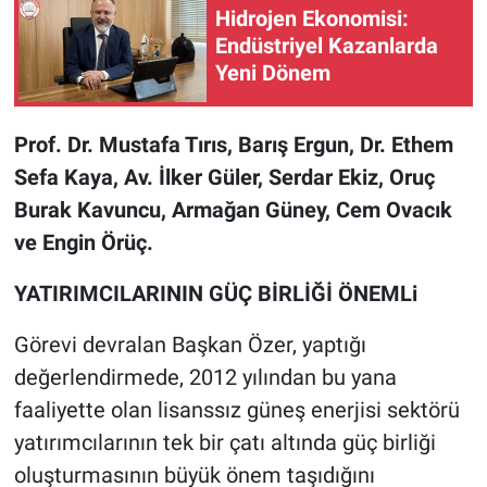
Hidrojen Ekonomisi:
Endüstriyel Kazanlarda
Yeni Dönem
Prof. Dr. Mustafa Tırıs, Barış Ergun, Dr. Ethem
Sefa Kaya, Av. İlker Güler, Serdar Ekiz, Oruç
Burak Kavuncu, Armağan Güney, Cem Ovacık
ve Engin Örüç.
YATIRIMCILARININ GÜÇ BİRLİĞİ ÖNEMLi
Görevi devralan Başkan Özer, yaptığı
değerlendirmede, 2012 yılından bu yana
faaliyette olan lisanssız güneş enerjisi sektörü
yatırımcılarının tek bir çatı altında güç birliği
oluşturmasının büyük önem taşıdığını