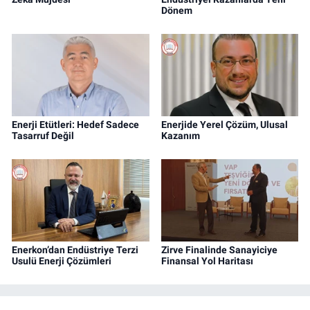
Dönem
Enerji Etütleri: Hedef Sadece
Enerjide Yerel Çözüm, Ulusal
Tasarruf Değil
Kazanım
Enerkon’dan Endüstriye Terzi
Zirve Finalinde Sanayiciye
Usulü Enerji Çözümleri
Finansal Yol Haritası