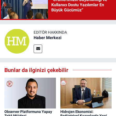
Kullanıcı Dostu Yazılımlar En
Büyük Gücümüz”
EDITÖR HAKKINDA
Haber Merkezi
Bunlar da ilginizi çekebilir
Observer Platformuna Yapay
Hidrojen Ekonomisi:
Zekâ Müjdesi
Endüstriyel Kazanlarda Yeni