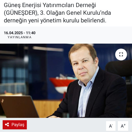
Güneş Enerjisi Yatırımcıları Derneği
EndüstriST
(GÜNEŞDER), 3. Olağan Genel Kurulu’nda
derneğin yeni yönetim kurulu belirlendi.
Enerjisini Üreten Fabrikalar
16.04.2025 - 11:40
YAYINLANMA
Endüstri 4.0 Uygulamaları
Ağır Sanayi Çözümleri
Paylaş
-
+
A
A